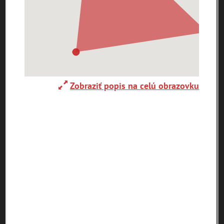
0-
9
A
B
C
D
E
F
G
H
I
J
K
L
M
N
O
P
R
S
T
U
V
W
X
Y
Z
Zobraziť popis na celú obrazovku
Abaújszántó (HU)
Adelboden (CH)
Abrahám(3)
(2)
(1)
Adidovce(1)
Albena (BG) .(10)
Alpy(2)
Antivari (AL)(1)
Antol(1)
Ardanovce(2)
Aschaffenburg
ARGENTÍNA (1)
Aš (CZ)(1)
(DE)(4)