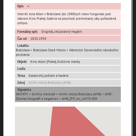
Opis
Interiér kina Atlon v Bratislave (do 1980tych rokov fungovalo pod
názvom Kino Praha). Galéria na poschodí premietacej sály poškodená
ohňom.
Formálny opis
Originál, celuloidový negatív
Čas od
18.01.1934
Pamäť mesta Bratislava
Lokalita
Bratislava > Bratislava-Staré Mesto > Námestie Slovenského národného
povstania
Pamäť mesta Košice
Objekt
Kino Atlon (Praha), Kultúrne stavby
Ľudia
Pamäť mesta Banská Bystrica
Téma
Katastrofy, požiare a havárie
Zdroj
Archív mesta Bratislavy (AMB)
Pamäť mesta Turzovka
Signatúra
ARCHÍVY > Archívy mestské > Archív mesta Bratislavy (AMB) > AMB -
Pamäť obce Lozorno
Zbierka fotografií a negatívov > AMB_ZFP_inv_14378-009
Pamäť mesta Stupava
Iné lokality