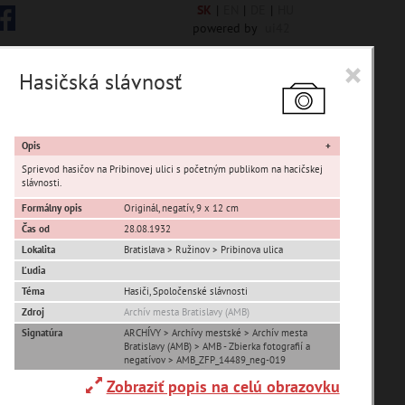
SK
|
EN
|
DE
|
HU
powered by
ui42
×
Hasičská slávnosť
 6848 encykl. hesiel
Opis
Sprievod hasičov na Pribinovej ulici s početným publikom na hacičskej
slávnosti.
Formálny opis
Originál, negatív, 9 x 12 cm
sta Banská Bystrica
Čas od
28.08.1932
Lokalita
Bratislava > Ružinov > Pribinova ulica
ta Stupava
Ľudia
Téma
Hasiči, Spoločenské slávnosti
Zdroj
Archív mesta Bratislavy (AMB)
Signatúra
ARCHÍVY > Archívy mestské > Archív mesta
Bratislavy (AMB) > AMB - Zbierka fotografií a
negatívov > AMB_ZFP_14489_neg-019
Zobraziť popis na celú obrazovku
T
U
V
W
X
Y
Z