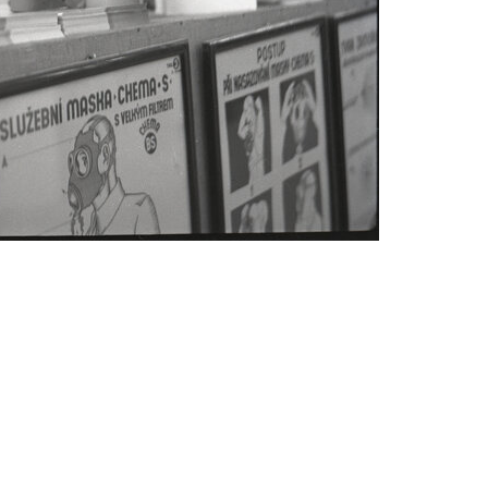
Abrahám(3)
Albena (BG) .(10)
Antol(1)
Aš (CZ)(1)
Avignon (FR)(2)
map