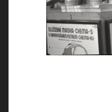
pamiatky
Abaújszántó (HU) (2)
čas
Adidovce(1)
Antivari (AL)(1)
ARGENTÍNA (1)
Atény (GR)(5)
pam