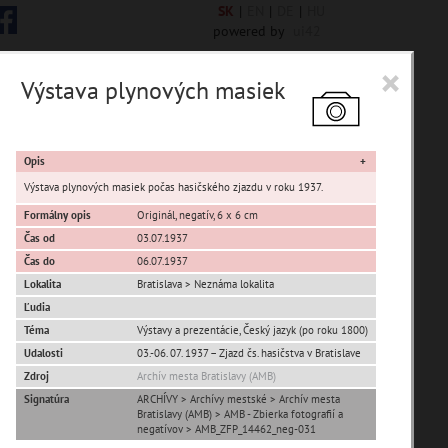
SK
|
EN
|
DE
|
HU
powered by
ui42
×
Výstava plynových masiek
 6848 encykl. hesiel
Opis
Výstava plynových masiek počas hasičského zjazdu v roku 1937.
Formálny opis
Originál, negatív, 6 x 6 cm
Čas od
03.07.1937
sta Banská Bystrica
Čas do
06.07.1937
Lokalita
Bratislava > Neznáma lokalita
ta Stupava
Ľudia
Téma
Výstavy a prezentácie, Český jazyk (po roku 1800)
Udalosti
03.-06. 07. 1937 – Zjazd čs. hasičstva v Bratislave
Zdroj
Archív mesta Bratislavy (AMB)
Signatúra
ARCHÍVY > Archívy mestské > Archív mesta
Bratislavy (AMB) > AMB - Zbierka fotografií a
negatívov > AMB_ZFP_14462_neg-031
T
U
V
W
X
Y
Z