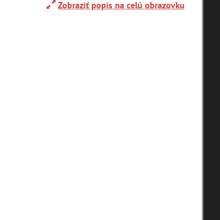
Zobraziť popis na celú obrazovku
Adelboden (CH) (1)
Alpy(2)
Ardanovce(2)
Aschaffenburg (DE)(4)
zoradiť podľa