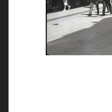
pamiatky
Abaújszántó (HU) (2)
čas
Adidovce(1)
Antivari (AL)(1)
ARGENTÍNA (1)
Atény (GR)(5)
pam