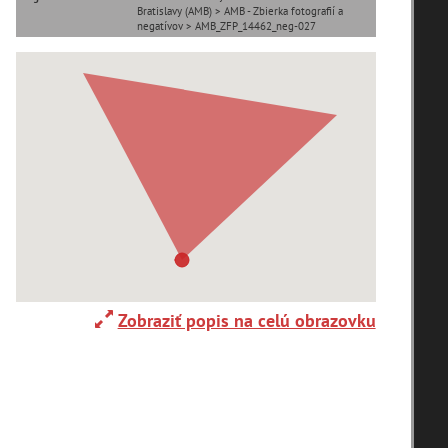
Bratislavy (AMB) > AMB - Zbierka fotografií a
negatívov > AMB_ZFP_14462_neg-027
Adelboden (CH) (1)
Alpy(2)
Ardanovce(2)
Aschaffenburg (DE)(4)
Zobraziť popis na celú obrazovku
zoradiť podľa