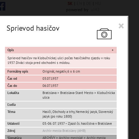
SK
|
EN
|
DE
|
HU
powered by
ui42
×
Sprievod hasičov
 6848 encykl. hesiel
Opis
Sprievod hasičov na Klobučníckej ulici počas hasičského zjazdu v roku
1937. Diváci stoja pred obchodmi s módou.
Formálny opis
Originál, negatív, 6 x 6 cm
sta Banská Bystrica
Čas od
03.07.1937
Čas do
06.07.1937
ta Stupava
Lokalita
Bratislava > Bratislava-Staré Mesto > Klobučnícka
ulica
Ľudia
Téma
Hasiči, Obchody a trhy, Nemecký jazyk, Slovenský
jazyk (po roku 1800)
Udalosti
03.-06. 07. 1937 – Zjazd čs. hasičstva v Bratislave
Zdroj
Archív mesta Bratislavy (AMB)
T
U
V
W
X
Y
Z
Signatúra
ARCHÍVY > Archívy mestské > Archív mesta