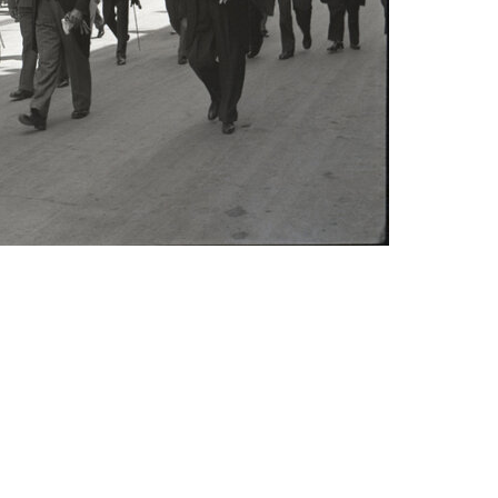
Abrahám(3)
Albena (BG) .(10)
Antol(1)
Aš (CZ)(1)
Avignon (FR)(2)
map