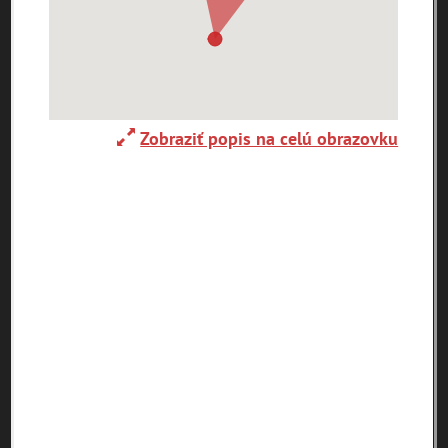
0-
9
A
B
C
D
E
F
G
H
I
J
K
L
M
N
O
P
R
Zobraziť popis na celú obrazovku
S
T
U
V
W
X
Y
Z
Abaújszántó (HU)
Adelboden (CH)
Abrahám(3)
(2)
(1)
Adidovce(1)
Albena (BG) .(10)
Alpy(2)
Antivari (AL)(1)
Antol(1)
Ardanovce(2)
Aschaffenburg
ARGENTÍNA (1)
Aš (CZ)(1)
(DE)(4)