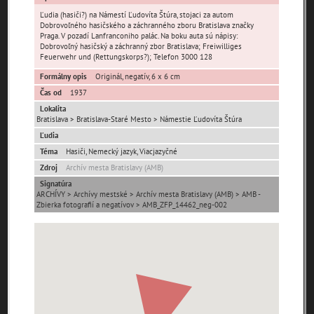
Ľudia (hasiči?) na Námestí Ľudovíta Štúra, stojaci za autom
Dobrovoľného hasičského a záchranného zboru Bratislava značky
Praga. V pozadí Lanfranconiho palác. Na boku auta sú nápisy:
Dobrovoľný hasičský a záchranný zbor Bratislava; Freiwilliges
Feuerwehr und (Rettungskorps?); Telefon 3000 128
Formálny opis
Originál, negatív, 6 x 6 cm
Čas od
1937
Pamäť mesta Bratislava
Lokalita
Bratislava > Bratislava-Staré Mesto > Námestie Ľudovíta Štúra
Pamäť mesta Košice
Ľudia
Téma
Hasiči, Nemecký jazyk, Viacjazyčné
Pamäť mesta Banská Bystrica
Zdroj
Archív mesta Bratislavy (AMB)
Signatúra
Pamäť mesta Turzovka
ARCHÍVY > Archívy mestské > Archív mesta Bratislavy (AMB) > AMB -
Zbierka fotografií a negatívov > AMB_ZFP_14462_neg-002
Pamäť obce Lozorno
Pamäť mesta Stupava
Iné lokality