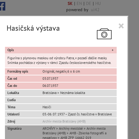
SK
|
EN
|
DE
|
HU
powered by
ui42
×
Hasičská výstava
 6844 encykl. hesiel
Opis
Figurína s plynovou maskou od výrobcu Fatra, v pozadí ďalšie masky.
Snímka pochádza z výstavy v rámci Zjazdu československého hasičstva.
Formálny opis
Originál, negatív, 6 x 6 cm
sta Banská Bystrica
Čas od
03.07.1937
Čas do
06.07.1937
ta Stupava
Lokalita
Bratislava > Neznáma lokalita
Ľudia
Téma
Hasiči
Udalosti
03.-06. 07. 1937 – Zjazd čs. hasičstva v Bratislave
Zdroj
Archív mesta Bratislavy (AMB)
Signatúra
ARCHÍVY > Archívy mestské > Archív mesta
Bratislavy (AMB) > AMB - Zbierka fotografií a
T
U
V
W
X
Y
Z
negatívov > AMB_ZFP_14462_019