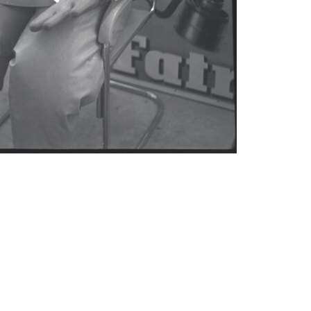
Abrahám(3)
Albena (BG) .(10)
Antol(1)
Aš (CZ)(1)
Avignon (FR)(2)
map