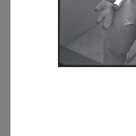
pamiatky
Abaújszántó (HU) (2)
čas
Adidovce(1)
Antivari (AL)(1)
ARGENTÍNA (1)
Atény (GR)(5)
pam