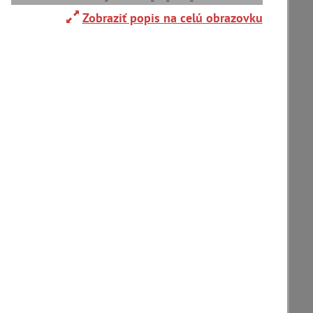
Zobraziť popis na celú obrazovku
Adelboden (CH) (1)
Alpy(2)
Ardanovce(2)
Aschaffenburg (DE)(4)
zoradiť podľa