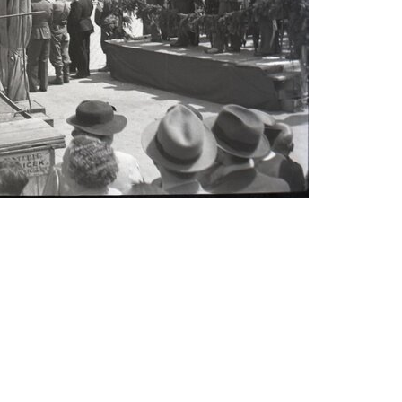
Abrahám(3)
Albena (BG) .(10)
Antol(1)
Aš (CZ)(1)
Avignon (FR)(2)
map