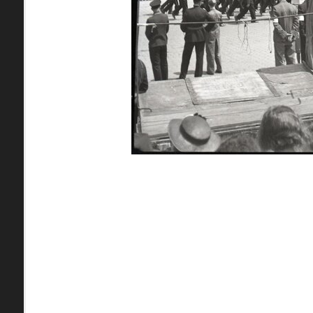
pamiatky
Abaújszántó (HU) (2)
čas
Adidovce(1)
Antivari (AL)(1)
ARGENTÍNA (1)
Atény (GR)(5)
pam