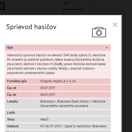
SK
|
EN
|
DE
|
HU
powered by
ui42
×
Sprievod hasičov
 6844 encykl. hesiel
Opis
Slávnostný sprievod hasičov na námestí SNP počas zjazdu čs. hasičstva.
Po stranách je početné publikum, naľavo budova Ústredného družstva
(na prízemí obchod s textilom M. RAAB), vpravo Roľnícka domová banka
(na prízemí obchod s obuvou značky Vaněk), v popredí tribúna s
poprednými predstaviteľmi zjazdu.
sta Banská Bystrica
Formálny opis
Originál, negatív, 6 x 6 cm
ta Stupava
Čas od
03.07.1937
Čas do
06.07.1937
Lokalita
Bratislava > Bratislava-Staré Mesto > Námestie
Slovenského národného povstania
Ľudia
Téma
Hasiči
Udalosti
03.-06. 07. 1937 – Zjazd čs. hasičstva v Bratislave
T
U
V
W
X
Y
Z