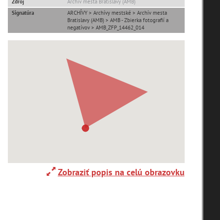
Zdroj
Archív mesta Bratislavy (AMB)
Signatúra
ARCHÍVY > Archívy mestské > Archív mesta
Bratislavy (AMB) > AMB - Zbierka fotografií a
Adelboden (CH) (1)
negatívov > AMB_ZFP_14462_014
Alpy(2)
Ardanovce(2)
Aschaffenburg (DE)(4)
Zobraziť popis na celú obrazovku
zoradiť podľa