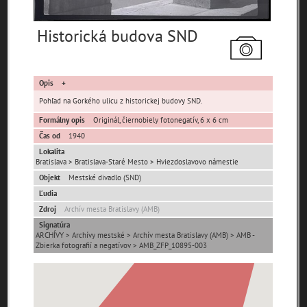
Historická budova SND
Opis
Pamäť mesta Bratislava
Pohľad na Gorkého ulicu z historickej budovy SND.
Formálny opis
Originál, čiernobiely fotonegatív, 6 x 6 cm
Pamäť mesta Košice
Čas od
1940
Lokalita
Pamäť mesta Banská Bystrica
Bratislava > Bratislava-Staré Mesto > Hviezdoslavovo námestie
Objekt
Mestské divadlo (SND)
Pamäť mesta Turzovka
Ľudia
Zdroj
Archív mesta Bratislavy (AMB)
Pamäť obce Lozorno
Signatúra
ARCHÍVY > Archívy mestské > Archív mesta Bratislavy (AMB) > AMB -
Zbierka fotografií a negatívov > AMB_ZFP_10895-003
Pamäť mesta Stupava
Iné lokality