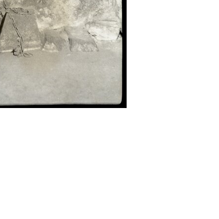
Abrahám(3)
Albena (BG) .(10)
Antol(1)
Aš (CZ)(1)
Avignon (FR)(2)
map