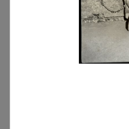
pamiatky
Abaújszántó (HU) (2)
čas
Adidovce(1)
Antivari (AL)(1)
ARGENTÍNA (1)
Atény (GR)(5)
pam