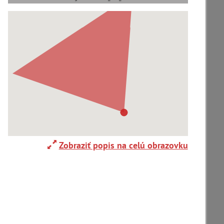
Adelboden (CH) (1)
Alpy(2)
Ardanovce(2)
Aschaffenburg (DE)(4)
Zobraziť popis na celú obrazovku
zoradiť podľa