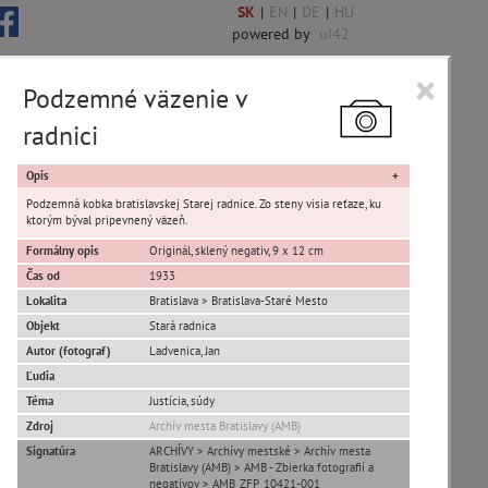
SK
|
EN
|
DE
|
HU
powered by
ui42
×
Podzemné väzenie v
radnici
 6844 encykl. hesiel
Opis
Podzemná kobka bratislavskej Starej radnice. Zo steny visia reťaze, ku
ktorým býval pripevnený väzeň.
Formálny opis
Originál, sklený negativ, 9 x 12 cm
sta Banská Bystrica
Čas od
1933
Lokalita
Bratislava > Bratislava-Staré Mesto
ta Stupava
Objekt
Stará radnica
Autor (fotograf)
Ladvenica, Jan
Ľudia
Téma
Justícia, súdy
Zdroj
Archív mesta Bratislavy (AMB)
Signatúra
ARCHÍVY > Archívy mestské > Archív mesta
Bratislavy (AMB) > AMB - Zbierka fotografií a
T
U
V
W
X
Y
Z
negatívov > AMB_ZFP_10421-001