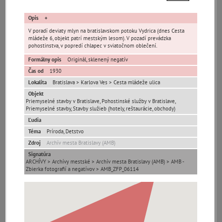
Opis
V poradí deviaty mlyn na bratislavskom potoku Vydrica (dnes Cesta
mládeže 6, objekt patrí mestským lesom). V pozadí prevádzka
pohostinstva, v popredí chlapec v sviatočnom oblečení.
Formálny opis
Originál, sklenený negatív
Pamäť mesta Bratislava
Čas od
1930
Lokalita
Bratislava > Karlova Ves > Cesta mládeže ulica
Pamäť mesta Košice
Objekt
Priemyselné stavby v Bratislave, Pohostinské služby v Bratislave,
Priemyselné stavby, Stavby služieb (hotely, reštaurácie, obchody)
Pamäť mesta Banská Bystrica
Ľudia
Téma
Príroda, Detstvo
Pamäť mesta Turzovka
Zdroj
Archív mesta Bratislavy (AMB)
Signatúra
Pamäť obce Lozorno
ARCHÍVY > Archívy mestské > Archív mesta Bratislavy (AMB) > AMB -
Zbierka fotografií a negatívov > AMB_ZFP_06114
Pamäť mesta Stupava
Iné lokality