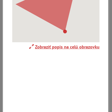
0-
9
A
B
C
D
E
F
G
H
I
J
K
L
M
N
O
P
R
S
T
U
V
W
X
Y
Z
Zobraziť popis na celú obrazovku
Abaújszántó (HU)
Adelboden (CH)
Abrahám(3)
(2)
(1)
Adidovce(1)
Albena (BG) .(10)
Alpy(2)
Antivari (AL)(1)
Antol(1)
Ardanovce(2)
Aschaffenburg
ARGENTÍNA (1)
Aš (CZ)(1)
(DE)(4)