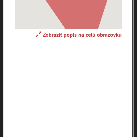
0-
9
A
B
C
D
E
F
G
H
Zobraziť popis na celú obrazovku
I
J
K
L
M
N
O
P
R
S
T
U
V
W
X
Y
Z
Abaújszántó (HU)
Adelboden (CH)
Abrahám(3)
(2)
(1)
Adidovce(1)
Albena (BG) .(10)
Alpy(2)
Antivari (AL)(1)
Antol(1)
Ardanovce(2)
Aschaffenburg
ARGENTÍNA (1)
Aš (CZ)(1)
(DE)(4)