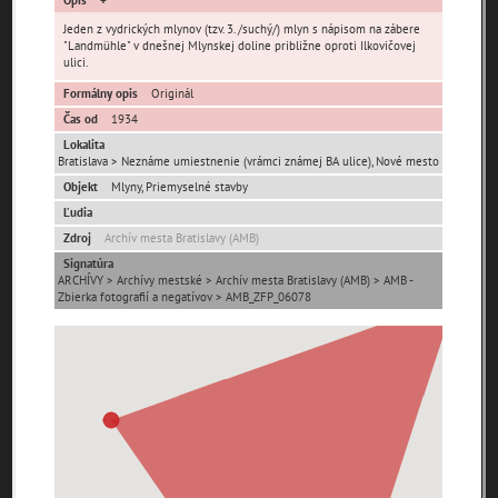
Jeden z vydrických mlynov (tzv. 3. /suchý/) mlyn s nápisom na zábere
"Landmühle" v dnešnej Mlynskej doline približne oproti Ilkovičovej
ulici.
Formálny opis
Originál
Čas od
1934
Lokalita
Pamäť mesta Bratislava
Bratislava > Neznáme umiestnenie (vrámci známej BA ulice), Nové mesto
Objekt
Mlyny, Priemyselné stavby
Pamäť mesta Košice
Ľudia
Zdroj
Archív mesta Bratislavy (AMB)
Pamäť mesta Banská Bystrica
Signatúra
ARCHÍVY > Archívy mestské > Archív mesta Bratislavy (AMB) > AMB -
Zbierka fotografií a negatívov > AMB_ZFP_06078
Pamäť mesta Turzovka
Pamäť obce Lozorno
Pamäť mesta Stupava
Iné lokality