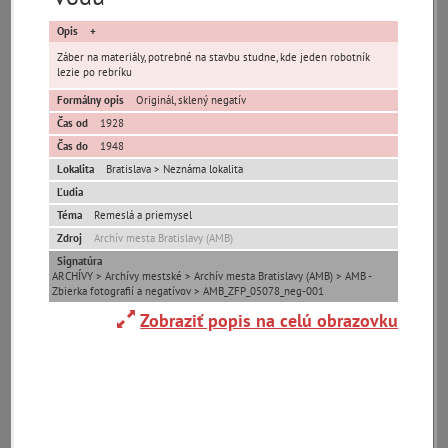
Opis
Záber na materiály, potrebné na stavbu studne, kde jeden robotník
lezie po rebríku
Formálny opis
Originál, sklený negatív
Čas od
1928
Pamäť mesta Bratislava
Čas do
1948
Lokalita
Bratislava > Neznáma lokalita
Pamäť mesta Košice
Ľudia
Téma
Remeslá a priemysel
Pamäť mesta Banská Bystrica
Zdroj
Archív mesta Bratislavy (AMB)
Signatúra
Pamäť mesta Turzovka
ARCHÍVY > Archívy mestské > Archív mesta Bratislavy (AMB) > AMB -
Zbierka fotografií a negatívov > AMB_ZFP_05078_neg-001
Zobraziť popis na celú obrazovku
Pamäť obce Lozorno
Pamäť mesta Stupava
Iné lokality