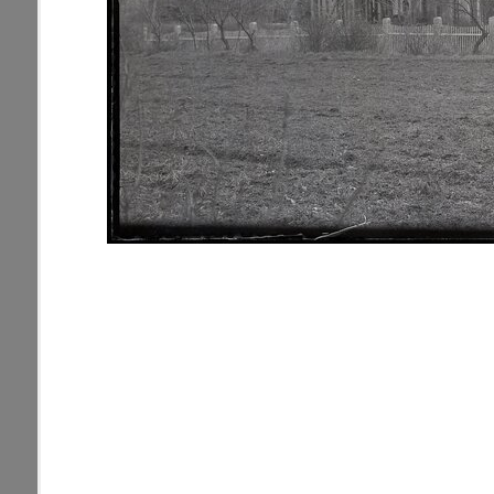
pamiatky
Abaújszántó (HU) (2)
čas
Adidovce(1)
Antivari (AL)(1)
ARGENTÍNA (1)
Atény (GR)(5)
pam