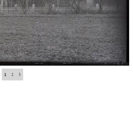
Abrahám(3)
Albena (BG) .(10)
Antol(1)
Aš (CZ)(1)
1
2
3
Avignon (FR)(2)
map