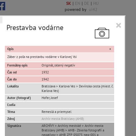
SK
|
EN
|
DE
|
HU
powered by
ui42
×
Prestavba vodárne
 6844 encykl. hesiel
Opis
Záber z poľa na prestavbu vodárne v Karlovej Vsi
Formálny opis
Originál, sklený negatív
Čas od
1932
sta Banská Bystrica
Čas do
1942
Lokalita
Bratislava > Karlova Ves > Devínska cesta (miest. č.
ta Stupava
Karlova Ves)
Autor (fotograf)
Hofer, Josef
Ľudia
Téma
Remeslá a priemysel
Zdroj
Archív mesta Bratislavy (AMB)
Signatúra
ARCHÍVY > Archívy mestské > Archív mesta
Bratislavy (AMB) > AMB - Zbierka fotografií a
T
U
V
W
X
Y
Z
negatívov > AMB_ZFP_05075_neg-001 a