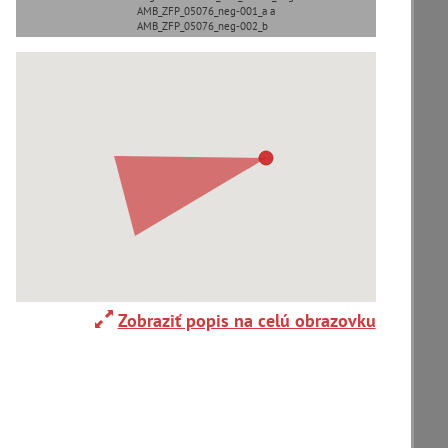
AMB_ZFP_05076_neg-001_a a
AMB_ZFP_05076_neg-002_b
Adelboden (CH) (1)
Alpy(2)
Ardanovce(2)
Aschaffenburg (DE)(4)
Zobraziť popis na celú obrazovku
zoradiť podľa