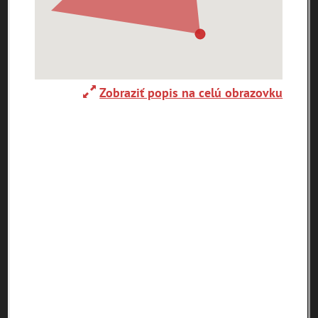
0-
9
A
B
C
D
E
F
G
H
I
J
K
L
M
N
O
P
R
Zobraziť popis na celú obrazovku
S
T
U
V
W
X
Y
Z
Abaújszántó (HU)
Adelboden (CH)
Abrahám(3)
(2)
(1)
Adidovce(1)
Albena (BG) .(10)
Alpy(2)
Antivari (AL)(1)
Antol(1)
Ardanovce(2)
Aschaffenburg
ARGENTÍNA (1)
Aš (CZ)(1)
(DE)(4)