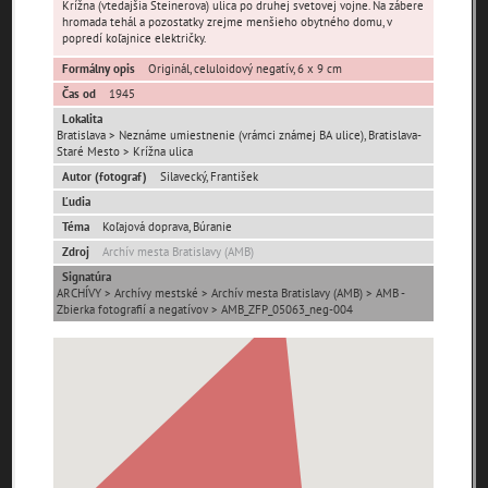
Krížna (vtedajšia Steinerova) ulica po druhej svetovej vojne. Na zábere
hromada tehál a pozostatky zrejme menšieho obytného domu, v
popredí koľajnice električky.
Formálny opis
Originál, celuloidový negatív, 6 x 9 cm
Čas od
1945
Lokalita
Bratislava > Neznáme umiestnenie (vrámci známej BA ulice), Bratislava-
Pamäť mesta Bratislava
Staré Mesto > Krížna ulica
Autor (fotograf)
Silavecký, František
Pamäť mesta Košice
Ľudia
Téma
Koľajová doprava, Búranie
Pamäť mesta Banská Bystrica
Zdroj
Archív mesta Bratislavy (AMB)
Signatúra
ARCHÍVY > Archívy mestské > Archív mesta Bratislavy (AMB) > AMB -
Pamäť mesta Turzovka
Zbierka fotografií a negatívov > AMB_ZFP_05063_neg-004
Pamäť obce Lozorno
Pamäť mesta Stupava
Iné lokality