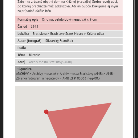
Záber na zrúcaný obytný dom na Krížnej (vtedajšej Steinerovej) ulici,
po ktorej prechádza muž. Lokalizoval Adrian Gubčo. Ďakujeme aj iným
za prípadné ďalšie info.
Formálny opis
Originál, celuloidový negatív, 6 x 9 cm
Čas od
1945
Lokalita
Bratislava > Bratislava-Staré Mesto > Krížna ulica
Autor (fotograf)
Silavecký, František
Pamäť mesta Bratislava
Ľudia
Téma
Búranie
Pamäť mesta Košice
Zdroj
Archív mesta Bratislavy (AMB)
Signatúra
Pamäť mesta Banská Bystrica
ARCHÍVY > Archívy mestské > Archív mesta Bratislavy (AMB) > AMB -
Zbierka fotografií a negatívov > AMB_ZFP_05063_neg-003
Pamäť mesta Turzovka
Pamäť obce Lozorno
Pamäť mesta Stupava
Iné lokality