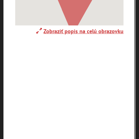
0-
9
A
B
C
D
E
F
G
H
Zobraziť popis na celú obrazovku
I
J
K
L
M
N
O
P
R
S
T
U
V
W
X
Y
Z
Abaújszántó (HU)
Adelboden (CH)
Abrahám(3)
(2)
(1)
Adidovce(1)
Albena (BG) .(10)
Alpy(2)
Antivari (AL)(1)
Antol(1)
Ardanovce(2)
Aschaffenburg
ARGENTÍNA (1)
Aš (CZ)(1)
(DE)(4)