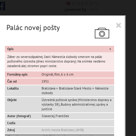
SK
|
EN
|
DE
|
HU
powered by
ui42
×
Palác novej pošty
 6844 encykl. hesiel
Opis
Záber zo severozápadnej časti Námestia slobody smerom na palác
poštového ústredia (dnes ministerstvo dopravy). Na snímke nedávno
zasadená alej stromov popri ceste.
Formálny opis
Originál, film, 6 x 6 cm
sta Banská Bystrica
Čas od
1951
Lokalita
Bratislava > Bratislava-Staré Mesto > Námestie
ta Stupava
slobody
Objekt
Ústredná poštová správa (Ministerstvo dopravy a
výstavby SR), Budovy administratívnej správy a
justície
Autor (fotograf)
Silavecký, František
Ľudia
Zdroj
Archív mesta Bratislavy (AMB)
T
U
V
W
X
Y
Z