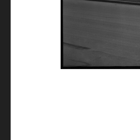
pamiatky
Abaújszántó (HU) (2)
čas
Adidovce(1)
Antivari (AL)(1)
ARGENTÍNA (1)
Atény (GR)(5)
pam