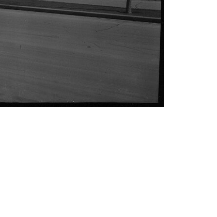
Abrahám(3)
Albena (BG) .(10)
Antol(1)
Aš (CZ)(1)
Avignon (FR)(2)
map