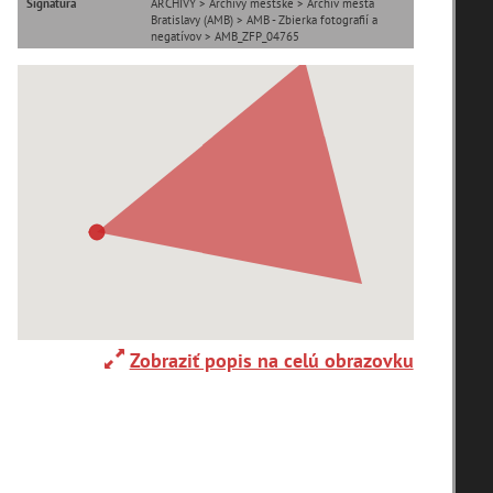
Signatúra
ARCHÍVY > Archívy mestské > Archív mesta
Bratislavy (AMB) > AMB - Zbierka fotografií a
negatívov > AMB_ZFP_04765
Adelboden (CH) (1)
Alpy(2)
Ardanovce(2)
Aschaffenburg (DE)(4)
Zobraziť popis na celú obrazovku
zoradiť podľa