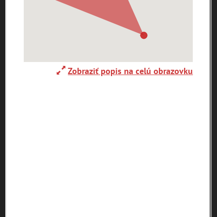
0-
9
A
B
C
D
E
F
G
H
I
J
K
L
M
N
O
P
R
Zobraziť popis na celú obrazovku
S
T
U
V
W
X
Y
Z
Abaújszántó (HU)
Adelboden (CH)
Abrahám(3)
(2)
(1)
Adidovce(1)
Albena (BG) .(10)
Alpy(2)
Antivari (AL)(1)
Antol(1)
Ardanovce(2)
Aschaffenburg
ARGENTÍNA (1)
Aš (CZ)(1)
(DE)(4)