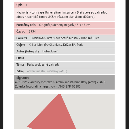
Opis
Nádvorie v tom čase Univerzitnej knižnice v Bratislave so záhradou
(dnes historické fondy UKB v bývalom klariskom kláštore).
Formálny opis
Originál, skleneny negatív, 13 x 18 cm
Čas od
1934
Lokalita
Bratislava > Bratislava-Staré Mesto > Klariská ulica
Pamäť mesta Bratislava
Objekt
K. klarisiek (Povýšenia sv. Kríža), BA: Park
Autor (fotograf)
Hofer, Josef
Pamäť mesta Košice
Ľudia
Téma
Parky a okrasné záhrady
Pamäť mesta Banská Bystrica
Zdroj
Archív mesta Bratislavy (AMB)
Signatúra
Pamäť mesta Turzovka
ARCHÍVY > Archívy mestské > Archív mesta Bratislavy (AMB) > AMB -
Zbierka fotografií a negatívov > AMB_ZFP_03803
Pamäť obce Lozorno
Pamäť mesta Stupava
Iné lokality