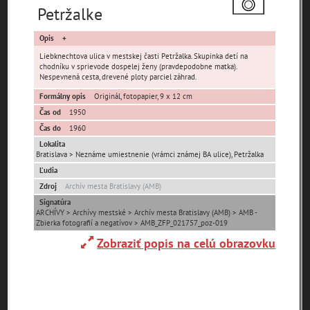
Petržalke
Opis
Liebknechtova ulica v mestskej časti Petržalka. Skupinka detí na
chodníku v sprievode dospelej ženy (pravdepodobne matka).
Nespevnená cesta, drevené ploty parciel záhrad.
Pamäť mesta Bratislava
Formálny opis
Originál, fotopapier, 9 x 12 cm
Čas od
1950
Pamäť mesta Košice
Čas do
1960
Lokalita
Bratislava > Neznáme umiestnenie (vrámci známej BA ulice), Petržalka
Pamäť mesta Banská Bystrica
Ľudia
Zdroj
Archív mesta Bratislavy (AMB)
Pamäť mesta Turzovka
Signatúra
ARCHÍVY > Archívy mestské > Archív mesta Bratislavy (AMB) > AMB -
Pamäť obce Lozorno
Zbierka fotografií a negatívov > AMB_ZFP_021757_poz-019
Zobraziť popis na celú obrazovku
Pamäť mesta Stupava
Iné lokality