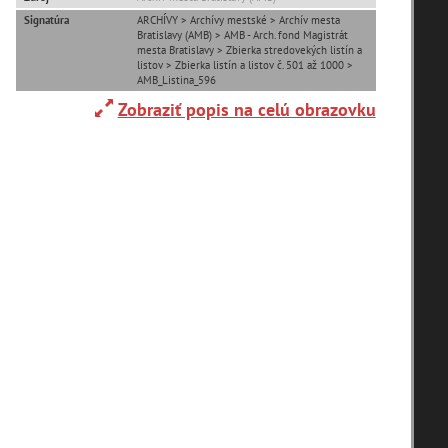
Signatúra
ARCHÍVY > Archívy mestské > Archív mesta
Bratislavy (AMB) > AMB - Arch. fond Magistrát
Adelboden (CH) (1)
mesta Bratislavy > Zbierka stredovekých listín a
listov > Zbierka listín a listov č. 501 až 1000 >
AMB_Listina_596
Alpy(2)
Zobraziť popis na celú obrazovku
Ardanovce(2)
Aschaffenburg (DE)(4)
zoradiť podľa