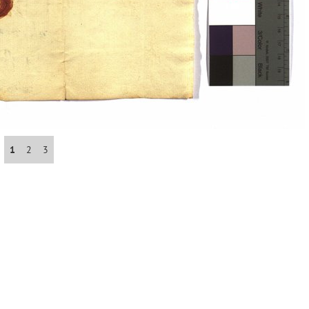
Abrahám(3)
Albena (BG) .(10)
Antol(1)
Aš (CZ)(1)
1
2
3
Avignon (FR)(2)
map