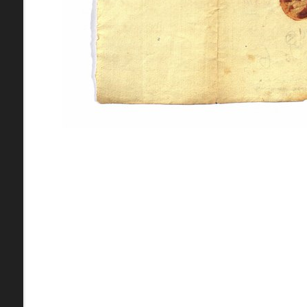
pamiatky
Abaújszántó (HU) (2)
čas
Adidovce(1)
Antivari (AL)(1)
ARGENTÍNA (1)
Atény (GR)(5)
pam