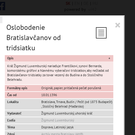
SK
|
EN
|
DE
|
HU
powered by
ui42
×
Oslobodenie
Bratislavčanov od
 6844 encykl. hesiel
tridsiatku
Opis
Kráľ Žigmund Luxemburský nariaďuje Františkovi, synovi Bernarda,
komorskému grófovi a hlavnému vyberačovi tridsiatkov, aby nežiadal od
Bratislavčanov tridsiatky za tovar vezený do Budína a do Stoličného
sta Banská Bystrica
Belehradu.
Formálny opis
Originál, papier, pritlačená pečať porušená
ta Stupava
Čas od
18.01.1396
Lokalita
Bratislava
,
Trnava
,
Budín / Pešť (od 1873 Budapešť)
,
Stoličný Belehrad (Maďarsko)
Vydavateľ
Žigmund Luxemburský, uhorský kráľ
Ľudia
Žigmund Luxemburský
Téma
Doprava, Latinský jazyk
T
U
V
W
X
Y
Z
Zdroj
Archív mesta Bratislavy (AMB)