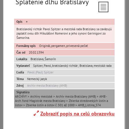
Splatenie dlhu Bratislavy
Opis
Bratislavský richtár Pavol Spitzer a mestská rada Bratislavy sa zaväzujú
zaplatiť svou dlh Mikulášovi Romerovi a jeho synovi Gerinigovi zo
Šamorína.
Pamäť mesta Bratislava
Formálny opis
Originál, pergamen, privesená pečať
Pamäť mesta Košice
Čas od
20.02.1394
Lokalita
Bratislava
,
Šamorín
Pamäť mesta Banská Bystrica
Vydavateľ
Spitzer, Pavol, bratislavský richtár; Bratislava, mestská rada
Ľudia
Pavol (Paul) Spitzer
Pamäť mesta Turzovka
Téma
Nemecký jazyk
Zdroj
Archív mesta Bratislavy (AMB)
Signatúra
Pamäť obce Lozorno
ARCHÍVY > Archívy mestské > Archív mesta Bratislavy (AMB) > AMB -
Arch. fond Magistrát mesta Bratislavy > Zbierka stredovekých listín a
listov > Zbierka listín a listov č. 501 až 1000 > AMB_Listina_574
Pamäť mesta Stupava
Zobraziť popis na celú obrazovku
Iné lokality