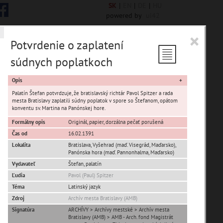
SK
|
EN
|
DE
|
HU
powered by
ui42
×
Potvrdenie o zaplatení
súdnych poplatkoch
 6848 encykl. hesiel
Opis
Palatín Štefan potvrdzuje, že bratislavský richtár Pavol Spitzer a rada
mesta Bratislavy zaplatili súdny poplatok v spore so Štefanom, opátom
konventu sv. Martina na Panónskej hore.
Formálny opis
Originál, papier, dorzálna pečať porušená
sta Banská Bystrica
Čas od
16.02.1391
Lokalita
Bratislava
,
Vyšehrad (maď. Visegrád, Maďarsko)
,
ta Stupava
Panónska hora (maď. Pannonhalma, Maďarsko)
Vydavateľ
Štefan, palatín
Ľudia
Pavol (Paul) Spitzer
Téma
Latinský jazyk
Zdroj
Archív mesta Bratislavy (AMB)
Signatúra
ARCHÍVY > Archívy mestské > Archív mesta
T
U
V
W
X
Y
Z
Bratislavy (AMB) > AMB - Arch. fond Magistrát