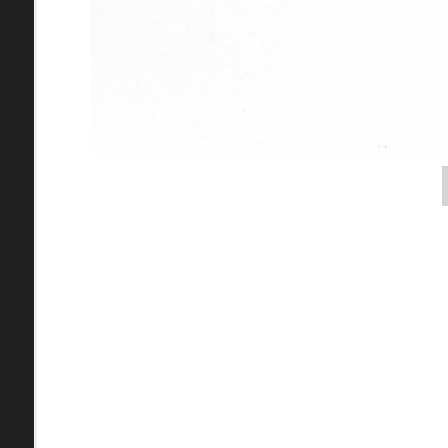
pamiatky
Abaújszántó (HU) (2)
čas
Adidovce(1)
Antivari (AL)(1)
ARGENTÍNA (1)
Atény (GR)(5)
pam