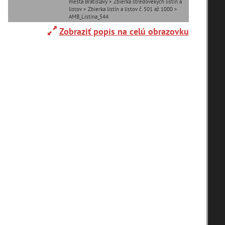
mesta Bratislavy > Zbierka stredovekých listín a
listov > Zbierka listín a listov č. 501 až 1000 >
AMB_Listina_544
Adelboden (CH) (1)
Zobraziť popis na celú obrazovku
Alpy(2)
Ardanovce(2)
Aschaffenburg (DE)(4)
zoradiť podľa