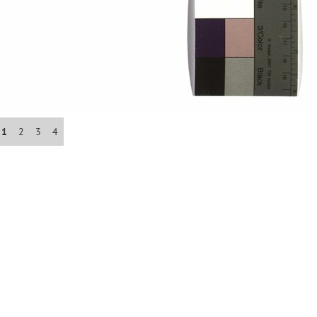
Abrahám(3)
Albena (BG) .(10)
Antol(1)
1
2
3
4
Aš (CZ)(1)
Avignon (FR)(2)
map