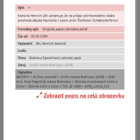
Opis
Kanonik Henrich Zet oznamuje, že na príkaz ostrihomského vikára
predvolal Jakuba Haunstila v spore proti Štefanovi Schakesdorferovi.
Formálny opis
Originál, papier, dorzálna pečať
Čas od
01.05.1389
Pamäť mesta Bratislava
Vydavateľ
Zet, Henrich, kanonik
Ľudia
Pamäť mesta Košice
Téma
Rodina a Spoločnosť, Latinský jazyk
Zdroj
Archív mesta Bratislavy (AMB)
Pamäť mesta Banská Bystrica
Signatúra
ARCHÍVY > Archívy mestské > Archív mesta Bratislavy (AMB) > AMB -
Arch. fond Magistrát mesta Bratislavy > Zbierka stredovekých listín a
Pamäť mesta Turzovka
listov > Zbierka listín a listov č. 501 až 1000 > AMB_Listina_522
Zobraziť popis na celú obrazovku
Pamäť obce Lozorno
Pamäť mesta Stupava
Iné lokality