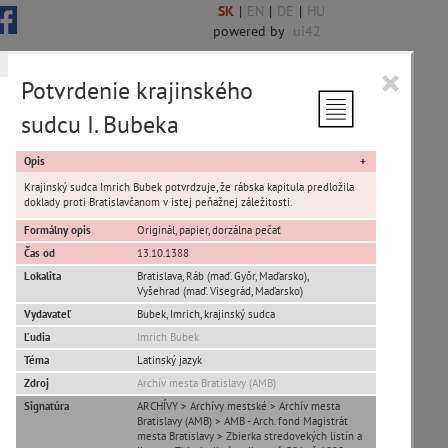
SK
|
EN
|
DE
|
HU
powered by
ui42
×
Potvrdenie krajinského
sudcu I. Bubeka
 6850 encykl. hesiel
Opis
Krajinský sudca Imrich Bubek potvrdzuje, že rábska kapitula predložila
doklady proti Bratislavčanom v istej peňažnej záležitosti.
Formálny opis
Originál, papier, dorzálna pečať
sta Banská Bystrica
Čas od
13.10.1388
Lokalita
Bratislava
,
Ráb (maď. Győr, Maďarsko)
,
Vyšehrad (maď. Visegrád, Maďarsko)
ta Stupava
Vydavateľ
Bubek, Imrich, krajinský sudca
Ľudia
Imrich Bubek
Téma
Latinský jazyk
Zdroj
Archív mesta Bratislavy (AMB)
Signatúra
ARCHÍVY > Archívy mestské > Archív mesta
Bratislavy (AMB) > AMB - Arch. fond Magistrát
T
U
V
W
X
Y
Z
mesta Bratislavy > Zbierka stredovekých listín a