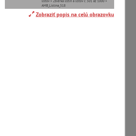
listov > Zbierka listín a listov č. 501 až 1000 >
AMB_Listina_518
Zobraziť popis na celú obrazovku
Adelboden (CH) (1)
Alpy(2)
Ardanovce(2)
Aschaffenburg (DE)(4)
zoradiť podľa