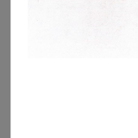
pamiatky
Abaújszántó (HU) (2)
čas
Adidovce(1)
Antivari (AL)(1)
ARGENTÍNA (1)
Atény (GR)(5)
pam