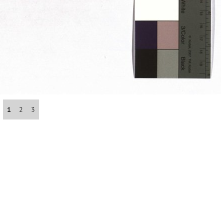
Abrahám(3)
Albena (BG) .(10)
Antol(1)
Aš (CZ)(1)
1
2
3
Avignon (FR)(2)
map