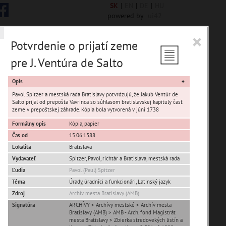
SK
|
EN
|
DE
|
HU
powered by
ui42
×
Potvrdenie o prijatí zeme
pre J. Ventúra de Salto
 6845 encykl. hesiel
Opis
Pavol Spitzer a mestská rada Bratislavy potvrdzujú, že Jakub Ventúr de
Salto prijal od prepošta Vavrinca so súhlasom bratislavskej kapituly časť
zeme v prepoštskej záhrade. Kópia bola vytvorená v júni 1738
Formálny opis
Kópia, papier
sta Banská Bystrica
Čas od
15.06.1388
Lokalita
Bratislava
ta Stupava
Vydavateľ
Spitzer, Pavol, richtár a Bratislava, mestská rada
Ľudia
Pavol (Paul) Spitzer
Téma
Úrady, úradníci a funkcionári, Latinský jazyk
Zdroj
Archív mesta Bratislavy (AMB)
Signatúra
ARCHÍVY > Archívy mestské > Archív mesta
Bratislavy (AMB) > AMB - Arch. fond Magistrát
T
U
V
W
X
Y
Z
mesta Bratislavy > Zbierka stredovekých listín a