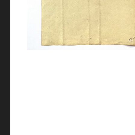
pamiatky
Abaújszántó (HU) (2)
čas
Adidovce(1)
Antivari (AL)(1)
ARGENTÍNA (1)
Atény (GR)(5)
pam