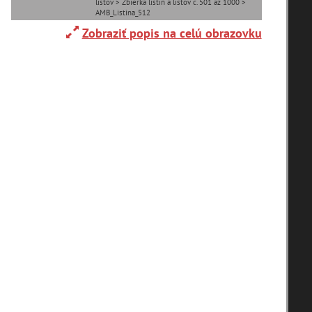
listov > Zbierka listín a listov č. 501 až 1000 >
AMB_Listina_512
Zobraziť popis na celú obrazovku
Adelboden (CH) (1)
Alpy(2)
Ardanovce(2)
Aschaffenburg (DE)(4)
zoradiť podľa