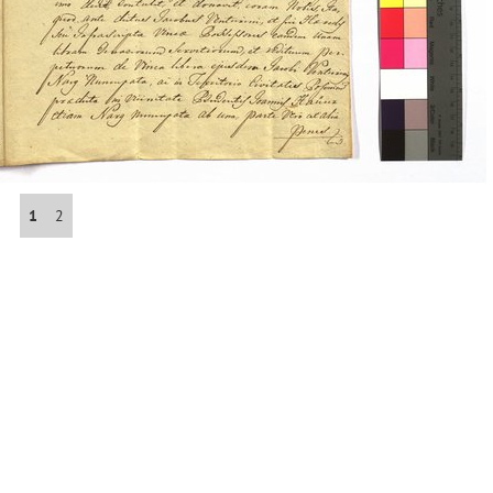
Abrahám(3)
Albena (BG) .(10)
Antol(1)
1
2
Aš (CZ)(1)
Avignon (FR)(2)
map