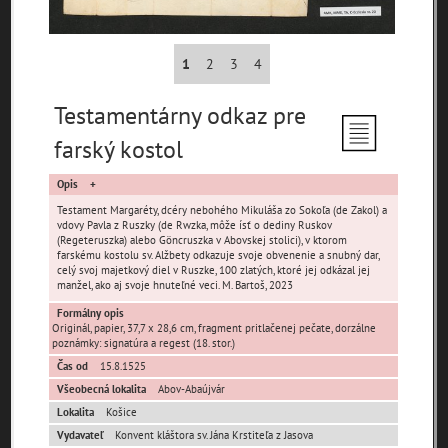
1
2
3
4
Testamentárny odkaz pre
Pamäť mesta Bratislava
farský kostol
Pamäť mesta Košice
Opis
Testament Margaréty, dcéry nebohého Mikuláša zo Sokoľa (de Zakol) a
vdovy Pavla z Ruszky (de Rwzka, môže ísť o dediny Ruskov
Pamäť mesta Banská Bystrica
(Regeteruszka) alebo Göncruszka v Abovskej stolici), v ktorom
farskému kostolu sv. Alžbety odkazuje svoje obvenenie a snubný dar,
celý svoj majetkový diel v Ruszke, 100 zlatých, ktoré jej odkázal jej
Pamäť mesta Turzovka
manžel, ako aj svoje hnuteľné veci. M. Bartoš, 2023
Formálny opis
Pamäť obce Lozorno
Originál, papier, 37,7 x 28,6 cm, fragment pritlačenej pečate, dorzálne
poznámky: signatúra a regest (18. stor.)
Čas od
15.8.1525
Pamäť mesta Stupava
Všeobecná lokalita
Abov-Abaújvár
Lokalita
Košice
Vydavateľ
Konvent kláštora sv. Jána Krstiteľa z Jasova
Iné lokality