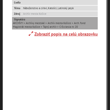
Ľudia
Téma
Náboženstvo a cirkvi, Katolíci, Latinský jazyk
0-
Zdroj
Archív mesta Košice
9
A
B
C
D
E
F
G
H
Signatúra
ARCHÍVY > Archívy mestské > Archív mesta Košice > Arch. fond
Magistrát mesta Košice > Tajný archív > C-Ecclesia nr. 20
I
J
K
L
M
N
O
P
R
Zobraziť popis na celú obrazovku
S
T
U
V
W
X
Y
Z
Abaújszántó (HU)
Adelboden (CH)
Abrahám(3)
(2)
(1)
Adidovce(1)
Albena (BG) .(10)
Alpy(2)
Antivari (AL)(1)
Antol(1)
Ardanovce(2)
Aschaffenburg
ARGENTÍNA (1)
Aš (CZ)(1)
(DE)(4)