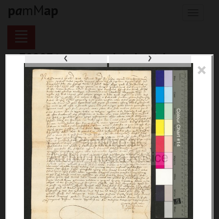
p
a
mM
a
p
Menu
‹
›
70287 inventárnych jednotiek,
×
116137 digitálnych záberov, 6845
encykl. hesiel
materiály
miesta
témy
udalosti
ľudia
zdroje
pamiatky
čas