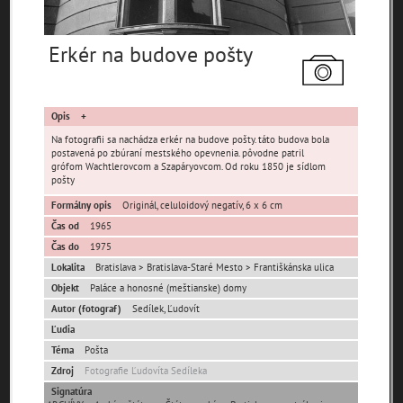
Erkér na budove pošty
Opis
Pamäť mesta Bratislava
Na fotografii sa nachádza erkér na budove pošty. táto budova bola
postavená po zbúraní mestského opevnenia. pôvodne patril
Pamäť mesta Košice
grófom Wachtlerovcom a Szapáryovcom. Od roku 1850 je sídlom
pošty
Pamäť mesta Banská Bystrica
Formálny opis
Originál, celuloidový negatív, 6 x 6 cm
Čas od
1965
Pamäť mesta Turzovka
Čas do
1975
Lokalita
Bratislava > Bratislava-Staré Mesto > Františkánska ulica
Objekt
Paláce a honosné (meštianske) domy
Pamäť obce Lozorno
Autor (fotograf)
Sedílek, Ľudovít
Ľudia
Pamäť mesta Stupava
Téma
Pošta
Zdroj
Fotografie Ľudovíta Sedíleka
Signatúra
Iné lokality