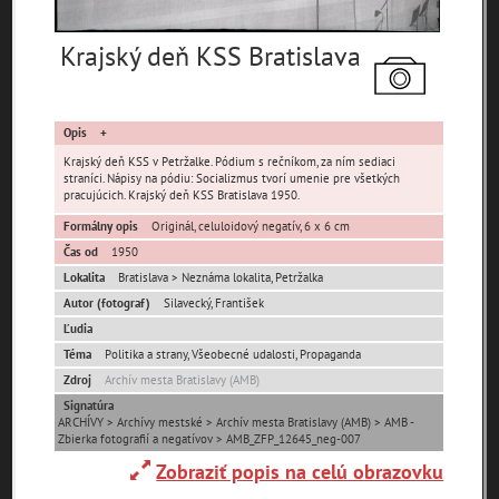
Krajský deň KSS Bratislava
Opis
Pamäť mesta Bratislava
Krajský deň KSS v Petržalke. Pódium s rečníkom, za ním sediaci
straníci. Nápisy na pódiu: Socializmus tvorí umenie pre všetkých
pracujúcich. Krajský deň KSS Bratislava 1950.
Pamäť mesta Košice
Formálny opis
Originál, celuloidový negatív, 6 x 6 cm
Čas od
1950
Pamäť mesta Banská Bystrica
Lokalita
Bratislava > Neznáma lokalita, Petržalka
Autor (fotograf)
Silavecký, František
Pamäť mesta Turzovka
Ľudia
Téma
Politika a strany, Všeobecné udalosti, Propaganda
Pamäť obce Lozorno
Zdroj
Archív mesta Bratislavy (AMB)
Signatúra
Pamäť mesta Stupava
ARCHÍVY > Archívy mestské > Archív mesta Bratislavy (AMB) > AMB -
Zbierka fotografií a negatívov > AMB_ZFP_12645_neg-007
Zobraziť popis na celú obrazovku
Iné lokality