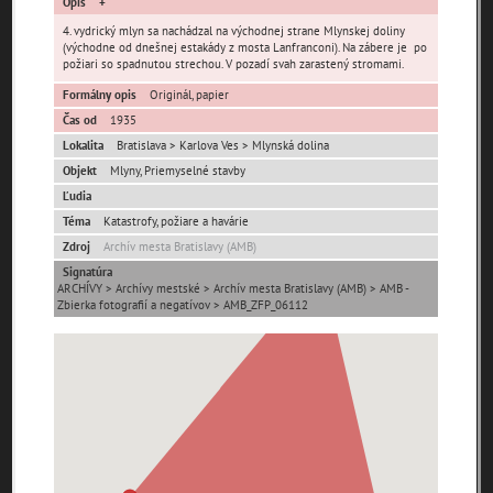
Opis
4. vydrický mlyn sa nachádzal na východnej strane Mlynskej doliny
(východne od dnešnej estakády z mosta Lanfranconi). Na zábere je po
požiari so spadnutou strechou. V pozadí svah zarastený stromami.
Formálny opis
Originál, papier
Čas od
1935
Lokalita
Bratislava > Karlova Ves > Mlynská dolina
Pamäť mesta Bratislava
Objekt
Mlyny, Priemyselné stavby
Ľudia
Pamäť mesta Košice
Téma
Katastrofy, požiare a havárie
Zdroj
Archív mesta Bratislavy (AMB)
Pamäť mesta Banská Bystrica
Signatúra
ARCHÍVY > Archívy mestské > Archív mesta Bratislavy (AMB) > AMB -
Pamäť mesta Turzovka
Zbierka fotografií a negatívov > AMB_ZFP_06112
Pamäť obce Lozorno
Pamäť mesta Stupava
Iné lokality