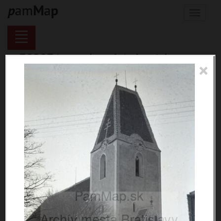
p
am
M
a
p
Menu
70287 inventárnych jednotiek,
×
116137 digitálnych záberov, 6844
encykl. hesiel
materiály
miesta
témy
udalosti
ľudia
zdroje
pamiatky
čas