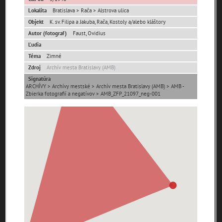
Lokalita
Bratislava > Rača > Alstrova ulica
0-
Objekt
K. sv. Filipa a Jakuba, Rača, Kostoly a/alebo kláštory
9
A
B
C
D
E
F
G
H
Autor (fotograf)
Faust, Ovidius
Ľudia
I
J
K
L
M
N
O
P
R
Téma
Zimné
Zdroj
Archív mesta Bratislavy (AMB)
S
T
U
V
W
X
Y
Z
Signatúra
ARCHÍVY > Archívy mestské > Archív mesta Bratislavy (AMB) > AMB -
Zbierka fotografií a negatívov > AMB_ZFP_21097_neg-001
Abaújszántó (HU)
Adelboden (CH)
Abrahám(3)
(2)
(1)
Adidovce(1)
Albena (BG) .(10)
Alpy(2)
Antivari (AL)(1)
Antol(1)
Ardanovce(2)
Aschaffenburg
ARGENTÍNA (1)
Aš (CZ)(1)
(DE)(4)