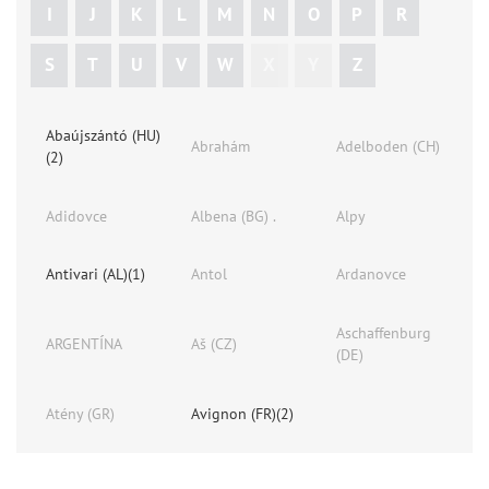
I
J
K
L
M
N
O
P
R
S
T
U
V
W
X
Y
Z
Abaújszántó (HU)
Abrahám
Adelboden (CH)
(2)
Adidovce
Albena (BG) .
Alpy
Antivari (AL)(1)
Antol
Ardanovce
Aschaffenburg
ARGENTÍNA
Aš (CZ)
(DE)
Atény (GR)
Avignon (FR)(2)