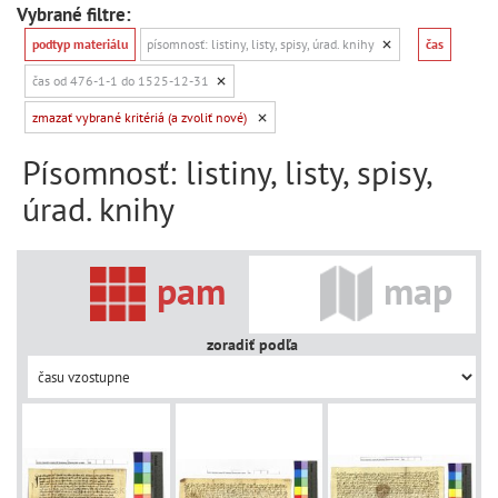
Vybrané filtre:
podtyp materiálu
písomnosť: listiny, listy, spisy, úrad. knihy
čas
čas od 476-1-1 do 1525-12-31
zmazať vybrané kritériá (a zvoliť nové)
Písomnosť: listiny, listy, spisy,
úrad. knihy
pam
map
zoradiť podľa