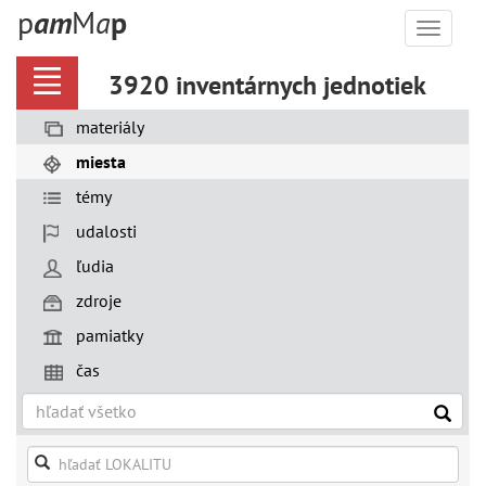
p
a
m
M
a
p
Menu
3920 inventárnych jednotiek
materiály
miesta
témy
udalosti
ľudia
zdroje
pamiatky
čas