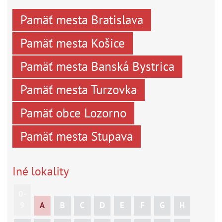
Pamäť mesta Bratislava
Pamäť mesta Košice
Pamäť mesta Banská Bystrica
Pamäť mesta Turzovka
Pamäť obce Lozorno
Pamäť mesta Stupava
Iné lokality
0-
9
A
B
C
D
E
F
G
H