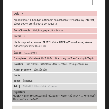
Opis
Na pohľadnici z hnedým odtieňom sa nachádza stredoškolský internát,
záber bol vyfotení z ulice 29. augusta
Formálny opis
Originál, papier, 9 x 14 cm
Pamäť mesta Bratislava
Prepis
Nápis na prednej strane: BRATISLAVA - INTERNÁT. Na adresnej strane
Pamäť mesta Košice
odtlačok pečiatky: DRABECK.
Čas od
10.07.1934
Pamäť mesta Banská Bystrica
Čas opisne
Odoslaná 10. 7. 1934 z Bratislavy do Trenčianskych Teplíc
Lokalita
Bratislava > Bratislava-Staré Mesto > 29. augusta ulica
Pamäť mesta Turzovka
Autor predlohy
Ján Sčepán
Ľudia
Pamäť obce Lozorno
Téma
Školstvo
Zdroj
SNM-HM: Historické múzeum
Pamäť mesta Stupava
Signatúra
MÚZEÁ > SNM-HM: Historické múzeum > Historické vedy > 1. Fond dejín
20. storočia > H 43403
Iné lokality