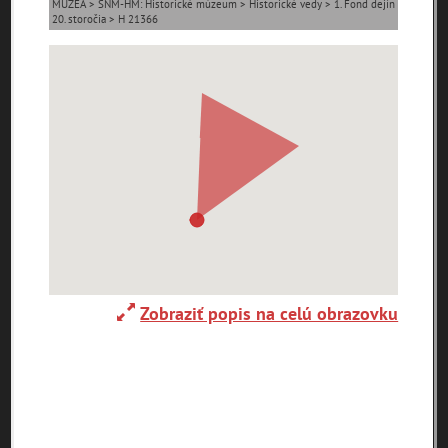
MÚZEÁ > SNM-HM: Historické múzeum > Historické vedy > 1. Fond dejín
20. storočia > H 21366
0-
9
A
B
C
D
E
F
G
H
I
J
K
L
M
N
O
P
R
S
T
U
V
W
X
Y
Z
Abaújszántó (HU)
Adelboden (CH)
Abrahám(3)
(2)
(1)
Adidovce(1)
Albena (BG) .(10)
Alpy(2)
Zobraziť popis na celú obrazovku
Antivari (AL)(1)
Antol(1)
Ardanovce(2)
Aschaffenburg
ARGENTÍNA (1)
Aš (CZ)(1)
(DE)(4)