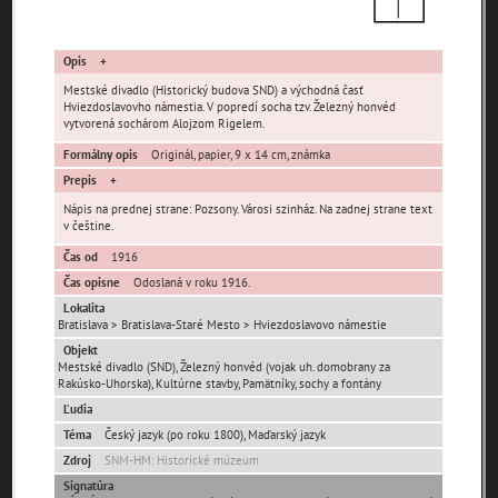
Opis
Mestské divadlo (Historický budova SND) a východná časť
Hviezdoslavovho námestia. V popredí socha tzv. Železný honvéd
vytvorená sochárom Alojzom Rigelem.
Pamäť mesta Bratislava
Formálny opis
Originál, papier, 9 x 14 cm, známka
Prepis
Pamäť mesta Košice
Nápis na prednej strane: Pozsony. Városi szinház. Na zadnej strane text
v češtine.
Pamäť mesta Banská Bystrica
Čas od
1916
Čas opisne
Odoslaná v roku 1916.
Pamäť mesta Turzovka
Lokalita
Bratislava > Bratislava-Staré Mesto > Hviezdoslavovo námestie
Objekt
Pamäť obce Lozorno
Mestské divadlo (SND), Železný honvéd (vojak uh. domobrany za
Rakúsko-Uhorska), Kultúrne stavby, Pamätníky, sochy a fontány
Ľudia
Pamäť mesta Stupava
Téma
Český jazyk (po roku 1800), Maďarský jazyk
Zdroj
SNM-HM: Historické múzeum
Signatúra
Iné lokality