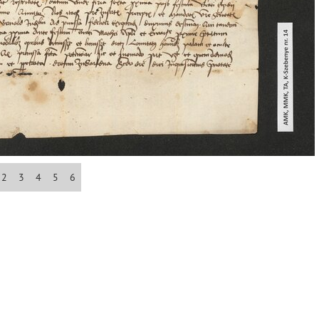
Džungľa
cedy)
E
F
G
H
I
J
K
L
M
N
O
P
R
S
2
3
4
5
6
map