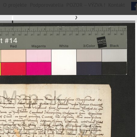
O projekte
Podporovatelia
POZOR – VÝZVA !
Kontakt
›
nych jednotiek, 26355 digitálnych záberov
Vyšné Opátske
Sídlisko Ťahanovce
Šaca
Nad Jazerom
Lorinčík
Krásna