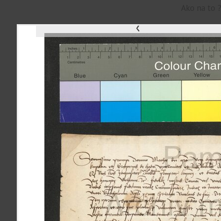
Ako na to ?
‹
p
a
m
M
a
p
K
o
š
i
c
e
všetky lokality
FILTER
23193 inventár
materiály
miesta
Mestské časti
témy
Západ
Staré Mesto
udalosti
Poľov
Sever
ľudia
Lunik IX
Košická Nová Ves