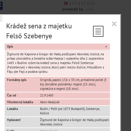
SK
|
EN
|
DE
|
HU
powered by
ui42
×
Krádež sena z majetku
Felső Szebenye
Opis
Žigmund de Kapolna a Gregor de Hada, podžupani Abovskej stolice, na
príkaz uhorského a českého kráľa Mateja I. vydaného dňa 2. septembra
1485 v Budíne vyšetrila krádež sena z majetku Felső Szebenye
(Felzebenye) v Abovskej stolice, ktorý patrí mestu Košice, Mikulášom z
Fáju (de Fay) a podáva správu.
Formálny opis
Originál, papier, 17,6 x 33 cm, pritlačená pečať (3
ks), dorzálne poznámky: regest (15. stor.),
signatúra a regest (18. stor.)
Ťahanovce
Čas od
21.9.1485
Pereš
Všeobecná lokalita
Abov-Abaújvár
Šebastovce
Lokalita
Budín / Pešť (od 1873 Budapešť)
,
Szebenye
,
Myslava
Košice
KVP
Vydavateľ
Žigmund de Kapolna a Gregor de Hada, podžupani
Abovskej stolice
Kavečany
Ľudia
Matej Korvín