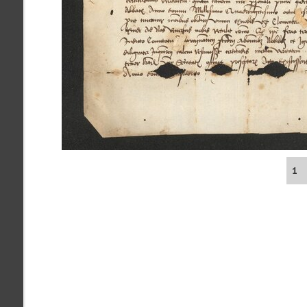
zdroje
Juh
Barca
pamiatky
čas
Ulice (podľa abe
0-
A
B
C
D
9
Nenašli sa žiadne miesta.
1
pam