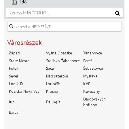
Idő
Városrészek
Západ
Vyšné Opátske
Ťahanovce
Staré Mesto
Sídlisko Ťahanovce
Pereš
Poľov
Šaca
Šebastovce
Sever
Nad Jazerom
Myslava
Lunik IX
Lorinčík
KVP
Košická Nová Ves
Krásna
Kavečany
Dargovských
Juh
Džungľa
hrdinov
Barca