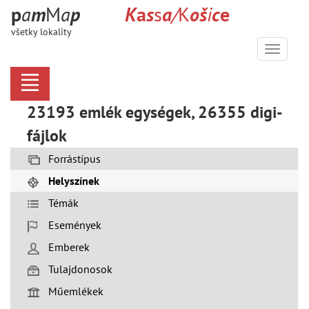
p
a
m
M
a
p
K
a
s
s
a
/
K
o
š
i
c
e
všetky lokality
Menu
23193 emlék egységek, 26355 digi-
fájlok
Forrástípus
Helyszínek
Témák
Események
Emberek
Tulajdonosok
Műemlékek