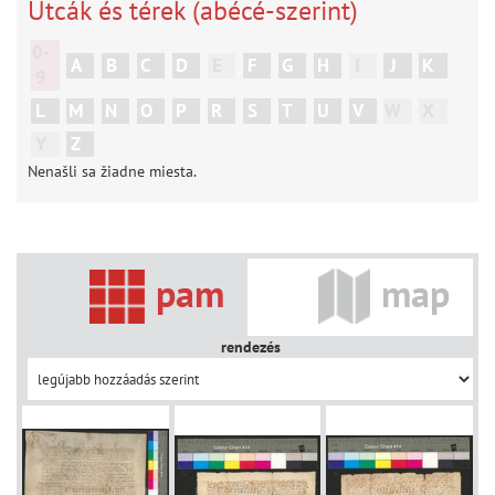
Utcák és térek (abécé-szerint)
0-
A
B
C
D
E
F
G
H
I
J
K
9
L
M
N
O
P
R
S
T
U
V
W
X
Y
Z
Nenašli sa žiadne miesta.
pam
map
rendezés