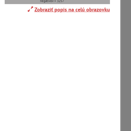
negatívov > 3257
Zobraziť popis na celú obrazovku
Adelboden (CH) (1)
Alpy(2)
Ardanovce(2)
Aschaffenburg (DE)(4)
zoradiť podľa