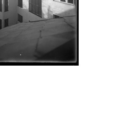
Abrahám(3)
Albena (BG) .(10)
Antol(1)
Aš (CZ)(1)
Avignon (FR)(2)
map