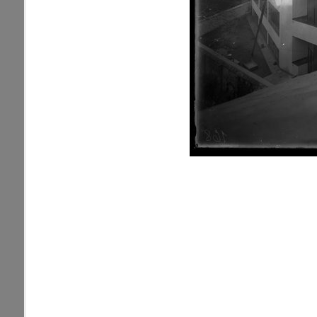
pamiatky
Abaújszántó (HU) (2)
čas
Adidovce(1)
Antivari (AL)(1)
ARGENTÍNA (1)
Atény (GR)(5)
pam