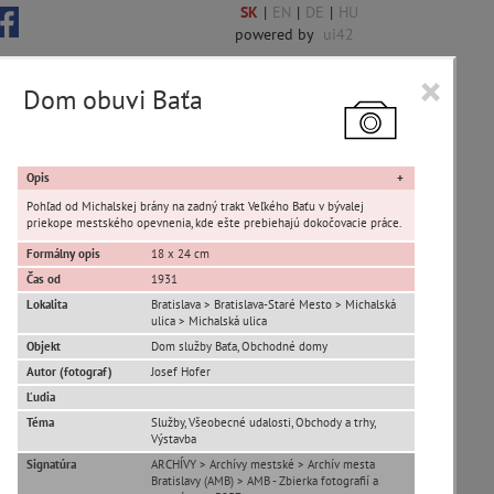
SK
|
EN
|
DE
|
HU
powered by
ui42
×
Dom obuvi Baťa
 6844 encykl. hesiel
Opis
Pohľad od Michalskej brány na zadný trakt Veľkého Baťu v bývalej
priekope mestského opevnenia, kde ešte prebiehajú dokočovacie práce.
Formálny opis
18 x 24 cm
sta Banská Bystrica
Čas od
1931
Lokalita
Bratislava > Bratislava-Staré Mesto > Michalská
ulica > Michalská ulica
ta Stupava
Objekt
Dom služby Baťa, Obchodné domy
Autor (fotograf)
Josef Hofer
Ľudia
Téma
Služby, Všeobecné udalosti, Obchody a trhy,
Výstavba
Signatúra
ARCHÍVY > Archívy mestské > Archív mesta
T
U
V
W
X
Y
Z
Bratislavy (AMB) > AMB - Zbierka fotografií a