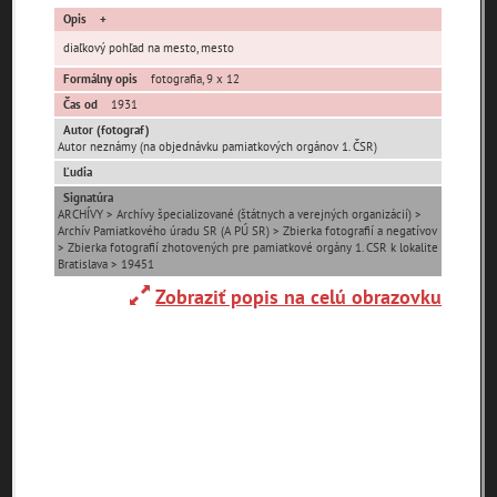
Opis
diaľkový pohľad na mesto, mesto
Formálny opis
fotografia, 9 x 12
Čas od
1931
Autor (fotograf)
Autor neznámy (na objednávku pamiatkových orgánov 1. ČSR)
Pamäť mesta Bratislava
Ľudia
Signatúra
Pamäť mesta Košice
ARCHÍVY > Archívy špecializované (štátnych a verejných organizácií) >
Archív Pamiatkového úradu SR (A PÚ SR) > Zbierka fotografií a negatívov
> Zbierka fotografií zhotovených pre pamiatkové orgány 1. CSR k lokalite
Pamäť mesta Banská Bystrica
Bratislava > 19451
Zobraziť popis na celú obrazovku
Pamäť mesta Turzovka
Pamäť obce Lozorno
Pamäť mesta Stupava
Iné lokality