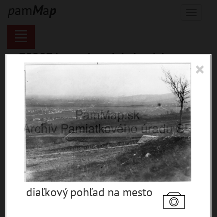
p
am
M
a
p
Menu
70287 inventárnych jednotiek,
×
116143 digitálnych záberov, 6845
encykl. hesiel
materiály
miesta
témy
udalosti
ľudia
zdroje
diaľkový pohľad na mesto
pamiatky
čas