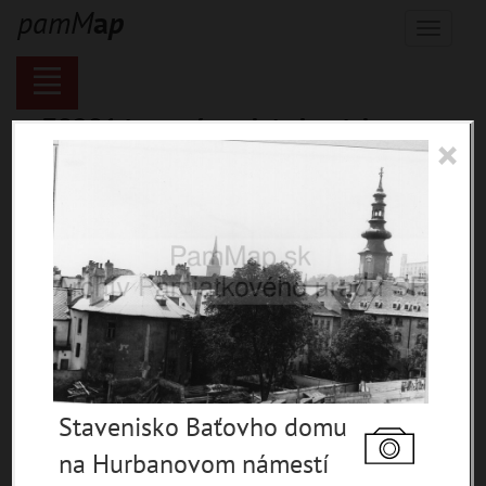
p
a
m
M
a
p
Menu
70281 inventárnych jednotiek,
×
116121 digitálnych záberov, 6850
encykl. hesiel
materiály
miesta
témy
udalosti
ľudia
zdroje
Stavenisko Baťovho domu
pamiatky
na Hurbanovom námestí
čas