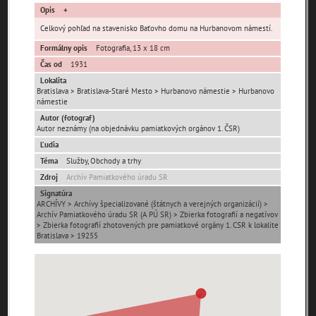
Opis
Celkový pohľad na stavenisko Baťovho domu na Hurbanovom námestí.
Formálny opis
Fotografia, 13 x 18 cm
Čas od
1931
Lokalita
Bratislava > Bratislava-Staré Mesto > Hurbanovo námestie > Hurbanovo
Pamäť mesta Bratislava
námestie
Autor (fotograf)
Pamäť mesta Košice
Autor neznámy (na objednávku pamiatkových orgánov 1. ČSR)
Ľudia
Pamäť mesta Banská Bystrica
Téma
Služby, Obchody a trhy
Zdroj
Archív Pamiatkového úradu SR
Pamäť mesta Turzovka
Signatúra
ARCHÍVY > Archívy špecializované (štátnych a verejných organizácií) >
Archív Pamiatkového úradu SR (A PÚ SR) > Zbierka fotografií a negatívov
> Zbierka fotografií zhotovených pre pamiatkové orgány 1. CSR k lokalite
Pamäť obce Lozorno
Bratislava > 19255
Pamäť mesta Stupava
Iné lokality