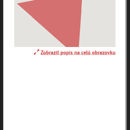
0-
9
A
B
C
D
E
F
G
H
I
J
K
L
M
N
O
P
R
S
T
U
V
W
X
Y
Z
Zobraziť popis na celú obrazovku
Abaújszántó (HU)
Adelboden (CH)
Abrahám(3)
(2)
(1)
Adidovce(1)
Albena (BG) .(10)
Alpy(2)
Antivari (AL)(1)
Antol(1)
Ardanovce(2)
Aschaffenburg
ARGENTÍNA (1)
Aš (CZ)(1)
(DE)(4)