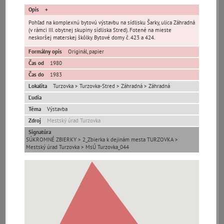
čas
Opis
Pohľad na komplexnú bytovú výstavbu na sídlisku Šarky, ulica Záhradná
(v rámci III. obytnej skupiny sídliska Stred). Fotené na mieste
neskoršej materskej škôlky. Bytové domy č. 423 a 424.
Formálny opis
Originál, papier
Čas od
1980
Mestské časti
Čas do
1983
Lokalita
Turzovka > Turzovka-Stred > Záhradná > Záhradná
Turzovka-Stred
Hlinené
Predmier
Ľudia
Vyšný Koniec
Závodie
Téma
Výstavba
Zdroj
Mestský úrad Turzovka
Signatúra
Ulice (podľa abecedy)
SÚKROMNÉ ZBIERKY > 2_Zbierka k dejinám mesta TURZOVKA >
Mestský úrad Turzovka > MsÚ Turzovka_044
0-
A
B
C
D
E
F
G
H
I
J
K
9
L
M
N
O
P
R
S
T
U
V
W
X
Y
Z
Nenašli sa žiadne miesta.