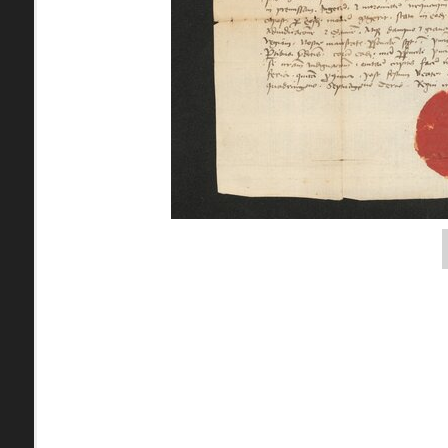
zdroje
Juh
Barca
pamiatky
čas
Ulice (podľa abe
0-
A
B
C
D
9
Nenašli sa žiadne miesta.
pam