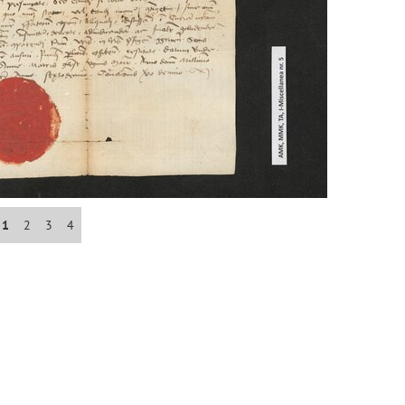
Džungľa
cedy)
E
F
G
H
I
J
K
L
M
N
O
P
R
S
1
2
3
4
map