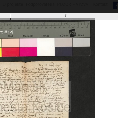
O projekte
Podporovatelia
POZOR – VÝZVA !
Kontakt
›
nych jednotiek, 26355 digitálnych záberov
Vyšné Opátske
Sídlisko Ťahanovce
Šaca
Nad Jazerom
Lorinčík
Krásna