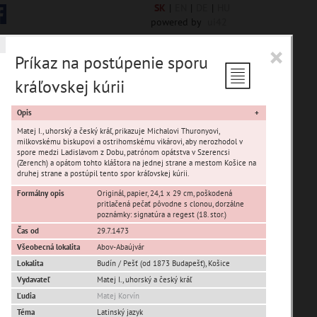
SK
|
EN
|
DE
|
HU
powered by
ui42
×
Príkaz na postúpenie sporu
kráľovskej kúrii
Opis
Matej I., uhorský a český kráľ, prikazuje Michalovi Thuronyovi,
milkovskému biskupovi a ostrihomskému vikárovi, aby nerozhodol v
spore medzi Ladislavom z Dobu, patrónom opátstva v Szerencsi
(Zerench) a opátom tohto kláštora na jednej strane a mestom Košice na
druhej strane a postúpil tento spor kráľovskej kúrii.
Formálny opis
Originál, papier, 24,1 x 29 cm, poškodená
pritlačená pečať pôvodne s clonou, dorzálne
poznámky: signatúra a regest (18. stor.)
Ťahanovce
Čas od
29.7.1473
Pereš
Všeobecná lokalita
Abov-Abaújvár
Šebastovce
Lokalita
Budín / Pešť (od 1873 Budapešť)
,
Košice
Myslava
Vydavateľ
Matej I., uhorský a český kráľ
KVP
Ľudia
Matej Korvín
Kavečany
Téma
Latinský jazyk