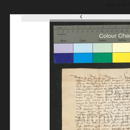
Ako na to ?
‹
p
a
m
M
a
p
K
o
š
i
c
e
všetky lokality
FILTER
23193 inventár
materiály
miesta
Mestské časti
témy
Západ
Staré Mesto
udalosti
Poľov
Sever
ľudia
Lunik IX
Košická Nová Ves