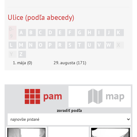
Ulice (podľa abecedy)
0-
A
B
C
D
E
F
G
H
I
J
K
9
L
M
N
O
P
R
S
T
U
V
W
X
Y
Z
1. mája (0)
29. augusta (171)
pam
map
zoradiť podľa