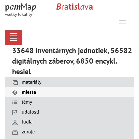
p
a
m
Ma
p
B
ra
t
i
s
l
a
v
a
všetky lokality
Menu
33648 inventárnych jednotiek, 56582
digitálnych záberov, 6850 encykl.
hesiel
materiály
miesta
témy
udalosti
ľudia
zdroje