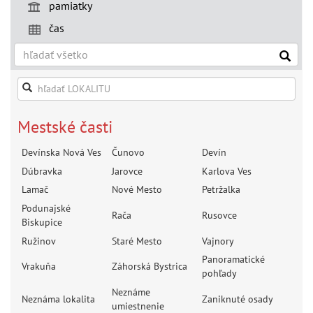
pamiatky
čas
Mestské časti
Devínska Nová Ves
Čunovo
Devín
Dúbravka
Jarovce
Karlova Ves
Lamač
Nové Mesto
Petržalka
Podunajské
Rača
Rusovce
Biskupice
Ružinov
Staré Mesto
Vajnory
Panoramatické
Vrakuňa
Záhorská Bystrica
pohľady
Neznáme
Neznáma lokalita
Zaniknuté osady
umiestnenie