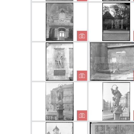
Interiér Kostola
Milosrdných
bratov
Kostol
Milosrdných
bratov - organ
Náhrobok
Mikuláša
Pálffyho v...
Morový stĺp na
Rybnom námestí