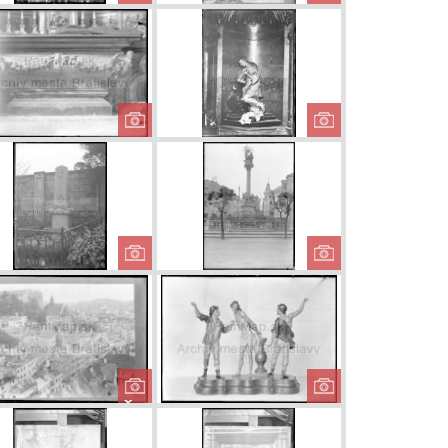
ostol
Kostol
Kláštor
osrdných
Milosrdných
Milosrdný
 - obraz...
bratov - obraz...
bratov - antic
 svätého
Kaplnka sv. Jána
Socha Imri
artina
Almužníka
Esterházyh
Kaplnke sv.
kaplnka na
Hrobka rodu
Morový stĺp
j ceste pri
Esterházy na
Rybnom náme
alvárii
Ondrejskom...
ška sv.
Židovská štvrť po
Bičovanie Kr
dislava
požiari v roku