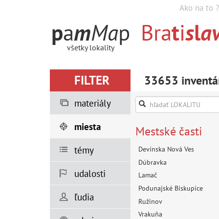
Ako na to ?
p
a
m
M
a
p
Bra
t
i
s
l
a
všetky lokality
FILTER
33653 inventár
materiály
miesta
Mestské časti
témy
Devínska Nová Ves
Dúbravka
udalosti
Lamač
Podunajské Biskupice
ľudia
Ružinov
Vrakuňa