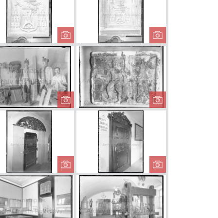
1913
alkovichov
Erb Pálffyovcov
Erb Pálffyov
ác v 19.
toročí
um mesta
Stolárska dielňa
Reliéf v Sta
atislavy
v Starej radnici
radnici
v. Ján
Dvere na chodbe
Vyrezávané d
omucký v
radnice
mestskéh
ej radnici
archívu