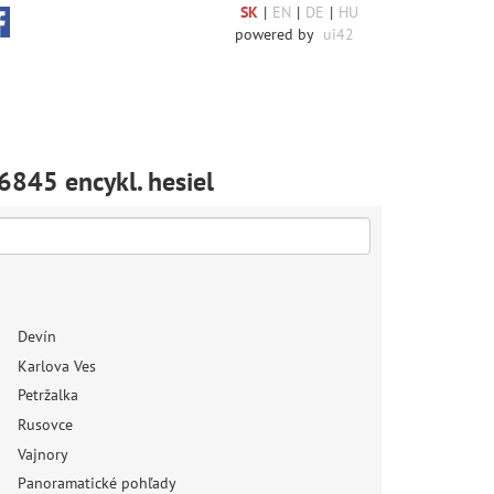
SK
|
EN
|
DE
|
HU
powered by
ui42
6845 encykl. hesiel
Devín
Karlova Ves
Petržalka
Rusovce
Vajnory
Panoramatické pohľady