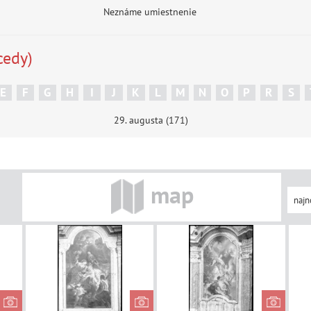
Neznáme umiestnenie
cedy)
E
F
G
H
I
J
K
L
M
N
O
P
R
S
29. augusta (171)
map