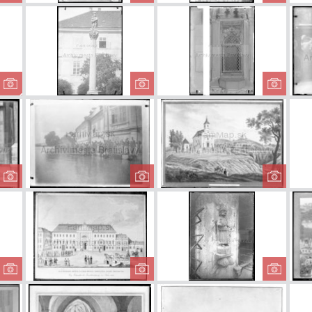
Kostol
Kostol
K
Milosrdných
Milosrdných
Mil
bratov - obraz...
bratov - obraz...
bratov
Stĺp sv. Jozefa na
Mariánsky stĺp na
Dóm
Hviezdoslavovo
Františkánskom
M
m námestí
námestí
Dóm svätého
Vydrica počas
Stará 
Martina
záplav v roku
Hlboke
1895
K
Morový stĺp na
Špitál sv.
So
Rybnom námestí
Ladislava
La