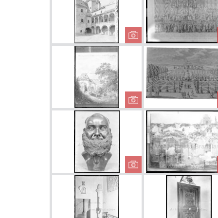
Radničné
nádvorie
Starý evanjelický
cintorín
Kapucín