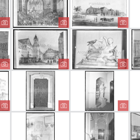
Korunovácia
Korunovácia
Grass
Leopolda II.
Leopolda II.
pal
s
Záhrada letného
Františkánske
Múze
arcibiskupského
námestie v 19.
Br
paláca
storočí
Freska na Starej
Dvere v Starej
S
radnici
radnici
Nep
Star