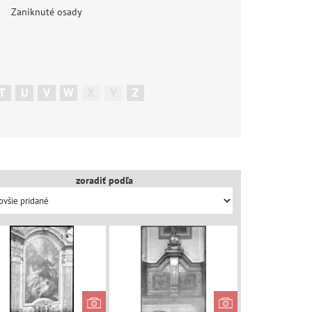
Zaniknuté osady
T
U
V
W
X
Y
Z
zoradiť podľa