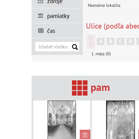
zdroje
Neznáma lokalita
pamiatky
Ulice (podľa abe
čas
0-
A
B
C
D
9
1. mája (0)
pam