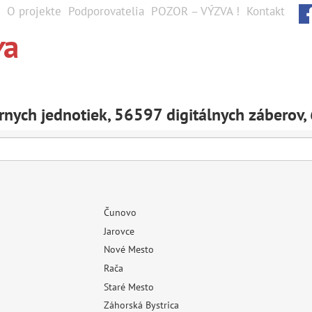
O projekte
Podporovatelia
POZOR – VÝZVA !
Kontakt
v
a
nych jednotiek, 56597 digitálnych záberov, 
Čunovo
Jarovce
Nové Mesto
Rača
Staré Mesto
Záhorská Bystrica