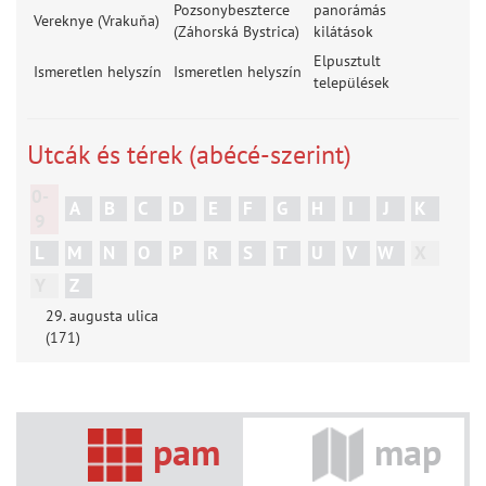
Pozsonybeszterce
panorámás
Vereknye (Vrakuňa)
(Záhorská Bystrica)
kilátások
Elpusztult
Ismeretlen helyszín
Ismeretlen helyszín
települések
Utcák és térek (abécé-szerint)
0-
A
B
C
D
E
F
G
H
I
J
K
9
L
M
N
O
P
R
S
T
U
V
W
X
Y
Z
29. augusta ulica
(171)
pam
map