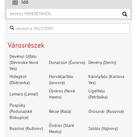
Idő
Városrészek
Devényi Ujfalu
(Devínska Nová
Dunacsún (Čunovo)
Devény (Devín)
Ves)
Hidegkút
Horvátjarfalu
Károlyfalu (Karlova
(Dúbravka)
(Jarovce)
Ves)
Újváros (Nové
Ligetfalu
Lamacs (Lamač)
mesto)
(Petržalka)
Püspüky
(Podunajské
Récse (Rača)
Oroszvár (Rusovce)
Biskupice)
Óváros (Staré
Ruzsinó (Ružinov)
Szölös (Vajnory)
Mesto)