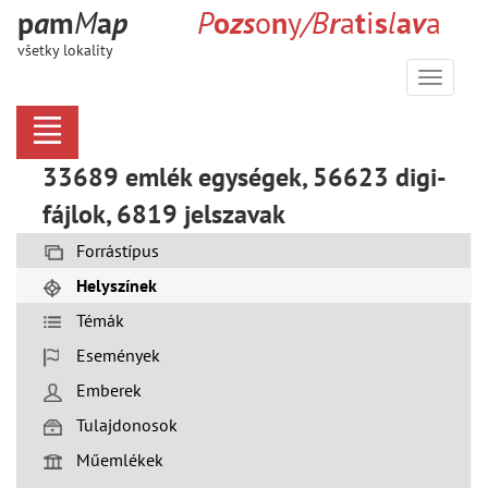
p
a
m
M
a
p
P
o
z
s
o
n
y
/
B
r
a
t
i
s
l
a
v
a
všetky lokality
Menu
33689 emlék egységek, 56623 digi-
fájlok, 6819 jelszavak
Forrástípus
Helyszínek
Témák
Események
Emberek
Tulajdonosok
Műemlékek