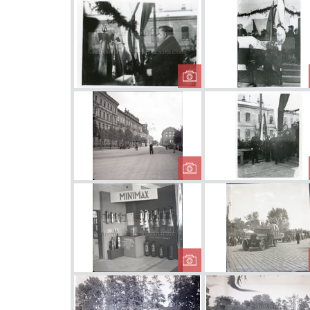
Moldavia v
stavbe
Hasičská slávnosť
Ukážka hasičskej
práce
Výstava hasiacích
prístrojov