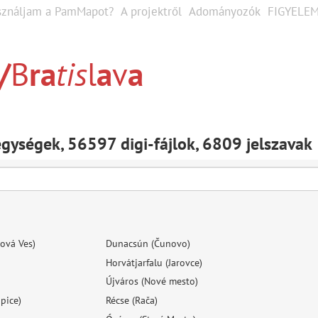
sználjam a PamMapot?
A projektről
Adományozók
FIGYELEM
/
B
r
a
t
i
s
l
a
v
a
ységek, 56597 digi-fájlok, 6809 jelszavak
ová Ves)
Dunacsún (Čunovo)
Horvátjarfalu (Jarovce)
Újváros (Nové mesto)
pice)
Récse (Rača)