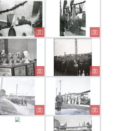
čské auto
Ukážka hasičskej
Hasičská sláv
práce
ká slávnosť
Hasičská slávnosť
Hasičská sláv
ká slávnosť
Výstava
Hasičský zj
plynových
masiek
ká slávnosť
Hasičská slávnosť
Hasičská sláv