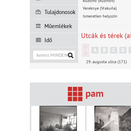
Ruzsinó (Ružinov)
Vereknye (Vrakuňa)
Tulajdonosok
Ismeretlen helyszín
Műemlékek
Utcák és térek (a
Idő
0-
A
B
C
D
9
29. augusta ulica (171)
pam