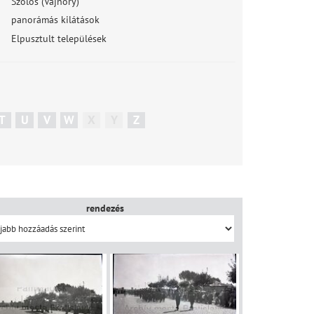
Szölös (Vajnory)
panorámás kilátások
Elpusztult települések
T
U
V
W
X
Y
Z
rendezés