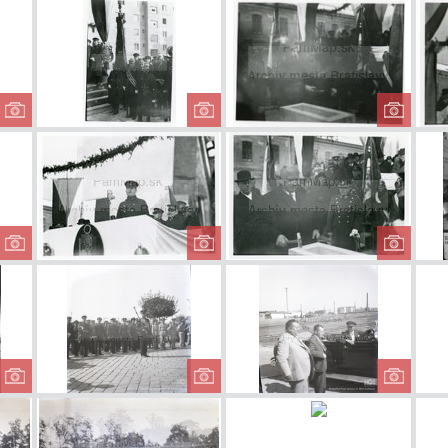
Portál Heyblovho
Ukážka hasičskej
Hasi
domu
práce
Hasičská slávnosť
Hasičská slávnosť
Hasičs
Hasičská slavnosť
Hasičská slavnosť
Hasičs
Hasičská slávnosť
Hasičská slávnosť
Hasičs