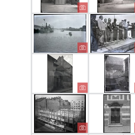
Bratislavská
rodina v podniku
Hasičské
jednotky pri
prístave
Tzv. Malý
prepoštský dom
na Kapitulskej ul.