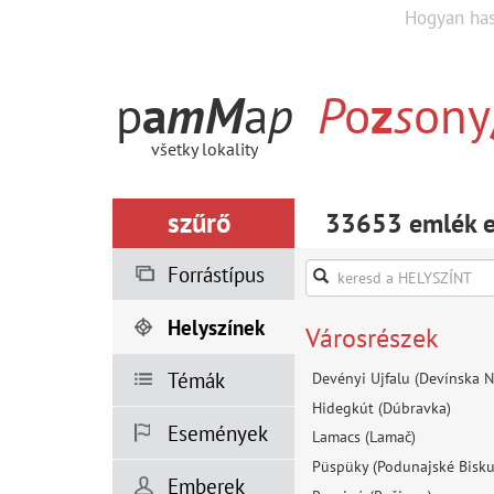
Hogyan ha
p
a
m
M
a
p
P
o
z
s
ony
všetky lokality
szűrő
33653 emlék eg
Forrástípus
Helyszínek
Városrészek
Témák
Devényi Ujfalu (Devínska N
Hidegkút (Dúbravka)
Események
Lamacs (Lamač)
Püspüky (Podunajské Bisku
Emberek