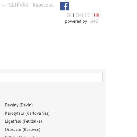
 – FELHÍVÁS!
Kapcsolat
SK
|
EN
|
DE
|
HU
powered by
ui42
Devény (Devín)
Károlyfalu (Karlova Ves)
Ligetfalu (Petržalka)
Oroszvár (Rusovce)