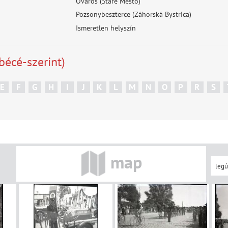
Óváros (Staré Mesto)
Pozsonybeszterce (Záhorská Bystrica)
Ismeretlen helyszín
bécé-szerint)
E
F
G
H
I
J
K
L
M
N
O
P
R
S
map