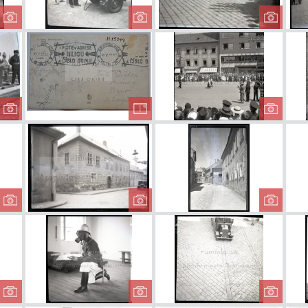
Hasenie
Medzinárodný
Hasičs
dreveného stĺpa
hasičský kongres
na P
Na hasičskej
Bratislavský hrad
Spriev
slávnosti
Búranie na
Fara na
Kapitu
Kapitulskej ul.
Kapitulskej ulici