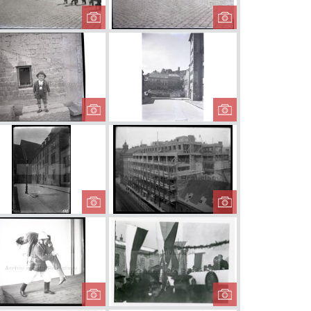
ký sprievod
Hasičský sprievod
Hasičský spri
ribinovej
na Pribinovej
Pribinova ul
ulici
ulici
od hasičov
Chlapček na
Námestie p
hasičskom zjazde
Dómom
lská ulica s
Bývalé jezuitské
Moldavia 
farou
kolégium na
stavbe
Kapitulskej ul.