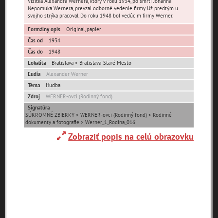
Vizitka Alexandra Wernera, ktorý v roku 1934, po smrti Johanna
pamiatky
Nepomuka Wernera, prevzal odborné vedenie firmy. Už predtým u
svojho strýka pracoval. Do roku 1948 bol vedúcim firmy Werner.
čas
Formálny opis
Originál, papier
Čas od
1934
Čas do
1948
Lokalita
Bratislava > Bratislava-Staré Mesto
Ľudia
Alexander Werner
Mestské časti
Téma
Hudba
Zdroj
WERNER-ovci (Rodinný fond)
Devínska Nová Ves
Čunovo
Devín
Signatúra
SÚKROMNÉ ZBIERKY > WERNER-ovci (Rodinný fond) > Rodinné
Dúbravka
Jarovce
Karlova Ves
dokumenty a fotografie > Werner_1_Rodina_016
Lamač
Nové Mesto
Petržalka
Zobraziť popis na celú obrazovku
Podunajské
Rača
Rusovce
Biskupice
Ružinov
Staré Mesto
Vajnory
Panoramatické
Vrakuňa
Záhorská Bystrica
pohľady
Neznáme
Neznáma lokalita
Zaniknuté osady
umiestnenie