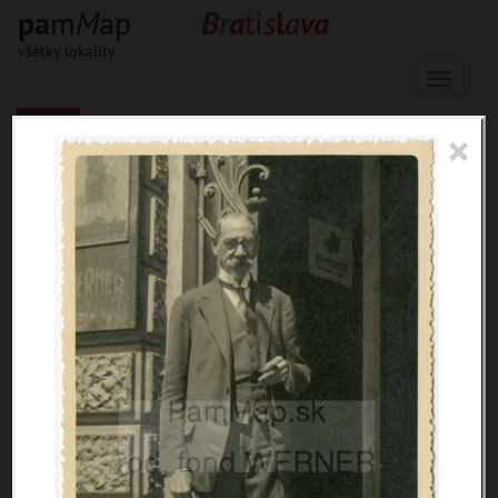
p
a
m
M
ap
B
r
a
ti
s
l
a
v
a
všetky lokality
Menu
×
33648 inventárnych jednotiek, 56582
digitálnych záberov, 6850 encykl.
hesiel
materiály
miesta
témy
udalosti
ľudia
zdroje