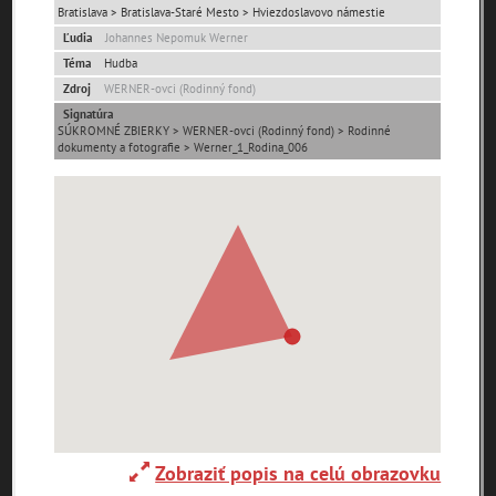
Bratislava > Bratislava-Staré Mesto > Hviezdoslavovo námestie
Ľudia
Johannes Nepomuk Werner
Ulice (podľa abecedy)
Téma
Hudba
Zdroj
WERNER-ovci (Rodinný fond)
0-
A
B
C
D
E
F
G
H
I
J
K
Signatúra
9
SÚKROMNÉ ZBIERKY > WERNER-ovci (Rodinný fond) > Rodinné
dokumenty a fotografie > Werner_1_Rodina_006
L
M
N
O
P
R
S
T
U
V
W
X
Y
Z
1. mája (0)
29. augusta (171)
pam
map
zoradiť podľa
Zobraziť popis na celú obrazovku