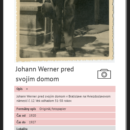
pamiatky
čas
Mestské časti
Devínska Nová Ves
Čunovo
Devín
Johann Werner pred
Dúbravka
Jarovce
Karlova Ves
svojím domom
Lamač
Nové Mesto
Petržalka
Podunajské
Opis
Rača
Rusovce
Biskupice
Johann Werner pred svojím domom v Bratislave na Hviezdoslavovom
Ružinov
Staré Mesto
Vajnory
námestí č. 12. Vek odhadom 51-58 rokov.
Panoramatické
Formálny opis
Originál, fotopapier
Vrakuňa
Záhorská Bystrica
pohľady
Čas od
1920
Neznáme
Čas do
1927
Neznáma lokalita
Zaniknuté osady
umiestnenie
Lokalita