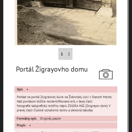
pamiatky
čas
Mestské časti
1
2
Devínska Nová Ves
Čunovo
Devín
Portál Žigrayovho domu
Dúbravka
Jarovce
Karlova Ves
Lamač
Nové Mesto
Petržalka
Podunajské
Opis
Rača
Rusovce
Biskupice
Pohľad na portál Zsigraiovej kúrie na Židovskej ulici v Starom Meste.
Ružinov
Staré Mesto
Vajnory
Nad portálom bližšie neidentifikovaný erb, v ľavej časti
fotografie kaligrafický reliéfny nápis ZSIGRA HÁZ (Zsigrayov dom). V
Panoramatické
pravej časti číselné označenie domu a závesná tabuľka.
Vrakuňa
Záhorská Bystrica
pohľady
Formálny opis
Originál, papier
Neznáme
Prepis
Neznáma lokalita
Zaniknuté osady
umiestnenie