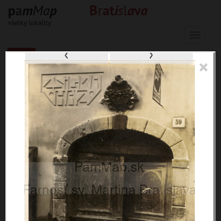
p
a
m
M
a
p
B
r
a
t
i
s
l
a
v
a
všetky lokality
Menu
‹
›
×
33648 inventárnych jednotiek, 56582
digitálnych záberov, 6850 encykl.
hesiel
materiály
miesta
témy
udalosti
ľudia
zdroje