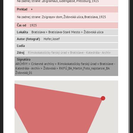
Na zadnej strane: Zeigraihaus, Judengasse, Pressburg, 1925
Preklad
Ulice (podľa abecedy)
Na zadnej strane: Zsigrayov dom, Židovská ulica, Bratislava, 1925
Čas od
1925
0-
A
B
C
D
E
F
G
H
I
J
K
Lokalita
Bratislava > Bratislava-Staré Mesto > Židovská ulica
9
Autor (fotograf)
Hofer, Josef
L
M
N
O
P
R
S
T
U
V
W
X
Ľudia
Y
Z
Zdroj
Rímskokatolícky farský úrad v Bratislave - Katedrála - Archív
Signatúra
1. mája (0)
29. augusta (171)
ARCHÍVY > Cirkevné archívy > Rímskokatolícky farský úrad v Bratislave -
Katedrála - Archív > Židovská > RKFÚ_BA_Martin_Foto_najstarsie_BA
Židovská_01
pam
map
zoradiť podľa