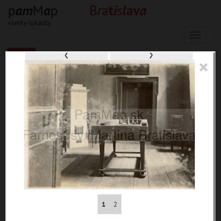
p
a
m
M
a
p
B
r
a
t
i
s
l
a
v
a
všetky lokality
Menu
‹
›
×
33693 inventárnych jednotiek, 56627
digitálnych záberov, 6854 encykl.
hesiel
materiály
miesta
témy
udalosti
ľudia
1
2
zdroje