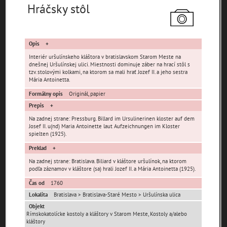
pamiatky
Hráčsky stôl
čas
Opis
Interiér uršulínskeho kláštora v bratislavskom Starom Meste na
dnešnej Uršulínskej ulici. Miestnosti dominuje záber na hrací stôl s
tzv. stolovými kolkami, na ktorom sa mali hrať Jozef II. a jeho sestra
Mária Antoinetta.
Mestské časti
Formálny opis
Originál, papier
Prepis
Devínska Nová Ves
Čunovo
Devín
Na zadnej strane: Pressburg. Billard im Ursulinerinen kloster auf dem
Dúbravka
Jarovce
Karlova Ves
Josef II. u(nd) Maria Antoinette laut Aufzeichnungen im Kloster
spielten (1925).
Lamač
Nové Mesto
Petržalka
Preklad
Podunajské
Rača
Rusovce
Biskupice
Na zadnej strane: Bratislava. Biliard v kláštore uršulínok, na ktorom
podľa záznamov v kláštore (sa) hrali Jozef II. a Mária Antoinetta (1925).
Ružinov
Staré Mesto
Vajnory
Čas od
1760
Panoramatické
Vrakuňa
Záhorská Bystrica
Lokalita
Bratislava > Bratislava-Staré Mesto > Uršulínska ulica
pohľady
Objekt
Neznáme
Rímskokatolícke kostoly a kláštory v Starom Meste, Kostoly a/alebo
Neznáma lokalita
Zaniknuté osady
umiestnenie
kláštory