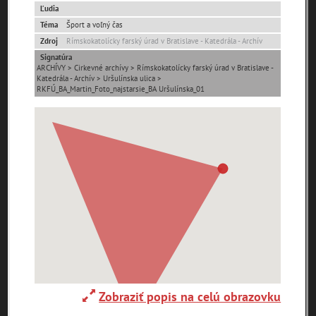
Ľudia
Téma
Šport a voľný čas
Ulice (podľa abecedy)
Zdroj
Rímskokatolícky farský úrad v Bratislave - Katedrála - Archív
Signatúra
0-
ARCHÍVY > Cirkevné archívy > Rímskokatolícky farský úrad v Bratislave -
A
B
C
D
E
F
G
H
I
J
K
Katedrála - Archív > Uršulínska ulica >
9
RKFÚ_BA_Martin_Foto_najstarsie_BA Uršulínska_01
L
M
N
O
P
R
S
T
U
V
W
X
Y
Z
1. mája (0)
29. augusta (171)
pam
map
zoradiť podľa
Zobraziť popis na celú obrazovku