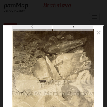
p
a
m
M
a
p
B
r
a
t
i
s
l
a
v
a
všetky lokality
Menu
‹
›
×
33653 inventárnych jednotiek, 56597
digitálnych záberov, 6844 encykl.
hesiel
materiály
miesta
témy
udalosti
ľudia
zdroje