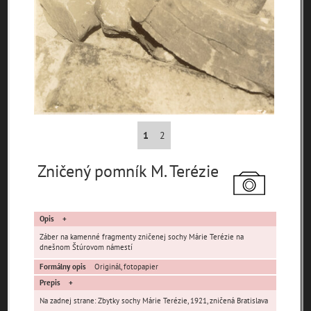
pamiatky
čas
Mestské časti
1
2
Devínska Nová Ves
Čunovo
Devín
Zničený pomník M. Terézie
Dúbravka
Jarovce
Karlova Ves
Lamač
Nové Mesto
Petržalka
Podunajské
Rača
Rusovce
Opis
Biskupice
Záber na kamenné fragmenty zničenej sochy Márie Terézie na
Ružinov
Staré Mesto
Vajnory
dnešnom Štúrovom námestí
Panoramatické
Vrakuňa
Záhorská Bystrica
Formálny opis
Originál, fotopapier
pohľady
Prepis
Neznáme
Neznáma lokalita
Zaniknuté osady
Na zadnej strane: Zbytky sochy Márie Terézie, 1921, zničená Bratislava
umiestnenie