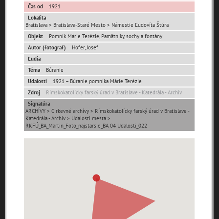
Čas od
1921
Lokalita
Ulice (podľa abecedy)
Bratislava > Bratislava-Staré Mesto > Námestie Ľudovíta Štúra
Objekt
Pomník Márie Terézie, Pamätníky, sochy a fontány
0-
Autor (fotograf)
Hofer, Josef
A
B
C
D
E
F
G
H
I
J
K
9
Ľudia
L
Téma
M
Búranie
N
O
P
R
S
T
U
V
W
X
Udalosti
1921 – Búranie pomníka Márie Terézie
Y
Z
Zdroj
Rímskokatolícky farský úrad v Bratislave - Katedrála - Archív
1. mája (0)
29. augusta (171)
Signatúra
ARCHÍVY > Cirkevné archívy > Rímskokatolícky farský úrad v Bratislave -
Katedrála - Archív > Udalosti mesta >
RKFÚ_BA_Martin_Foto_najstarsie_BA 04 Udalosti_022
pam
map
zoradiť podľa