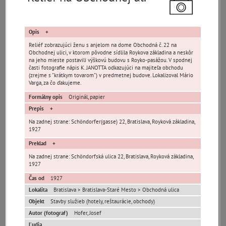
pamiatky
čas
Opis
Reliéf zobrazujúci ženu s anjelom na dome Obchodná č. 22 na
Obchodnej ulici, v ktorom pôvodne sídlila Roykova základina a neskôr
na jeho mieste postavili výškovú budovu s Royko-pasážou. V spodnej
časti fotografie nápis K. JANOTTA odkazujúci na majiteľa obchodu
(zrejme s "krátkym tovarom") v predmetnej budove. Lokalizoval Mário
Varga, za čo ďakujeme.
Mestské časti
Formálny opis
Originál, papier
Prepis
Devínska Nová Ves
Čunovo
Devín
Na zadnej strane: Schöndorfer(gasse) 22, Bratislava, Royková základina,
Dúbravka
Jarovce
Karlova Ves
1927
Lamač
Nové Mesto
Petržalka
Preklad
Podunajské
Rača
Rusovce
Na zadnej strane: Schöndorfská ulica 22, Bratislava, Royková základina,
Biskupice
1927
Ružinov
Staré Mesto
Vajnory
Čas od
1927
Panoramatické
Lokalita
Bratislava > Bratislava-Staré Mesto > Obchodná ulica
Vrakuňa
Záhorská Bystrica
pohľady
Objekt
Stavby služieb (hotely, reštaurácie, obchody)
Neznáme
Autor (fotograf)
Hofer, Josef
Neznáma lokalita
Zaniknuté osady
umiestnenie
Ľudia