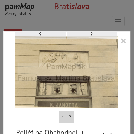
p
a
m
M
a
p
Bra
t
i
s
l
a
v
a
všetky lokality
Menu
‹
›
×
33647 inventárnych jednotiek, 56578
digitálnych záberov, 6848 encykl.
hesiel
materiály
miesta
témy
udalosti
ľudia
1
2
zdroje
Reliéf na Obchodnej ul.