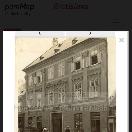
p
a
m
M
a
p
B
ra
t
i
s
l
a
v
a
všetky lokality
Menu
‹
›
×
33656 inventárnych jednotiek, 56590
digitálnych záberov, 6854 encykl.
hesiel
materiály
miesta
témy
udalosti
ľudia
zdroje