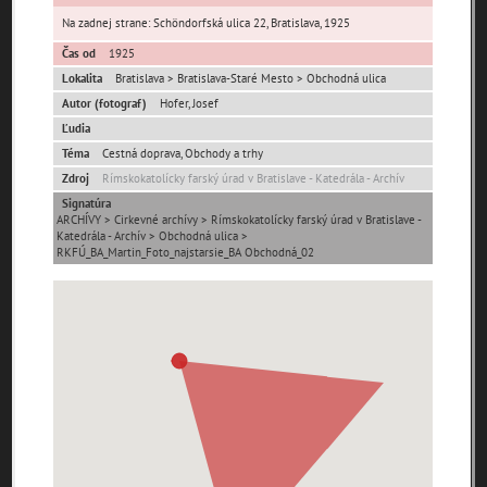
Na zadnej strane: Schöndorfská ulica 22, Bratislava, 1925
Ulice (podľa abecedy)
Čas od
1925
Lokalita
Bratislava > Bratislava-Staré Mesto > Obchodná ulica
0-
Autor (fotograf)
Hofer, Josef
A
B
C
D
E
F
G
H
I
J
K
9
Ľudia
Téma
Cestná doprava, Obchody a trhy
L
M
N
O
P
R
S
T
U
V
W
X
Zdroj
Rímskokatolícky farský úrad v Bratislave - Katedrála - Archív
Y
Z
Signatúra
ARCHÍVY > Cirkevné archívy > Rímskokatolícky farský úrad v Bratislave -
1. mája (0)
29. augusta (171)
Katedrála - Archív > Obchodná ulica >
RKFÚ_BA_Martin_Foto_najstarsie_BA Obchodná_02
pam
map
zoradiť podľa