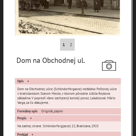
pamiatky
čas
1
2
Mestské časti
Dom na Obchodnej ul.
Devínska Nová Ves
Čunovo
Devín
Dúbravka
Jarovce
Karlova Ves
Opis
Lamač
Nové Mesto
Petržalka
Dom na Obchodnej ulice (Schöndorfergasse) neďaleko Poštovej ulice
Podunajské
Rača
Rusovce
v bratislavskom Starom Meste, v ktorom pôvodne sídlila Roykova
Biskupice
základina. V popredí vľavo zachytený konský povoz. Lokalizoval: Mário
Varga, za čo ďakujeme.
Ružinov
Staré Mesto
Vajnory
Formálny opis
Originál, papier
Panoramatické
Vrakuňa
Záhorská Bystrica
Prepis
pohľady
Na zadnej strane: Schöndorferg(asse) 22, Bratislava, 1925
Neznáme
Neznáma lokalita
Zaniknuté osady
umiestnenie
Preklad